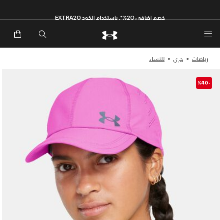
خصم إضافي 20%*. باستخدام الكود EXTRA20
رياضات
جري
للنساء
-%40