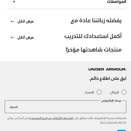
المواصفات
يفضله زبائننا عادة مع
عرض الكل
أكمل استعدادك للتدريب
عرض الكل
منتجات شاهدتها مؤخرًا
ابق على اطلاع دائم.
للرجال
للنساء
بريدك الإلكتروني
اشترك
باشتراكك بنشرتنا الإلكترونية، فأنت توافق على
و
لدى أندر آرمر. يمكن
الشروط والأحكام
سياسة الخصوصية
لك إلغاء الاشتراك لاحقًا.