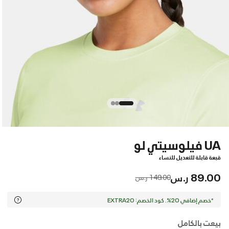
UA فيلوسيتي لو
قبعة قابلة للتعديل للنساء
89.00 ر.س
Price reduced from
to
149.00 ر.س
*خصم إضافي 20%. كود الخصم: EXTRA20
بيعت بالكامل