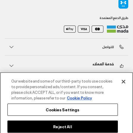
طرق الدفع المعتمدة
للتواصل
خدمة العملاء
Our website and some of our third-party tools use cookies
حول أندر آرمر
to provide personalized ads/content. If you consent,
please click ACCEPT ALL, or if you want to know more
information, please refer to our
Cookie Policy
أندر آرمر على الشبكات الاجتماعية
Cookies Settings
©2026 الحقوق محفوظة لشركة اثلوسيتي ش.ذ.م.م،
سياسة الخصوصية
/
الشروط والأحكام
/
سياسة الكوكيز
Reject All