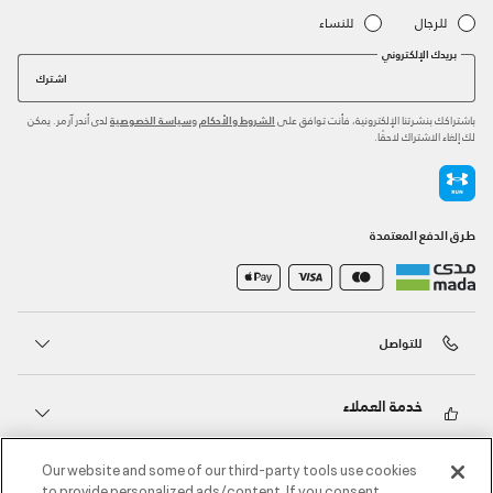
للرجال
للنساء
بريدك الإلكتروني
اشترك
باشتراكك بنشرتنا الإلكترونية، فأنت توافق على
و
لدى أندر آرمر. يمكن
الشروط والأحكام
سياسة الخصوصية
لك إلغاء الاشتراك لاحقًا.
طرق الدفع المعتمدة
للتواصل
خدمة العملاء
Our website and some of our third-party tools use cookies
حول أندر آرمر
to provide personalized ads/content. If you consent,