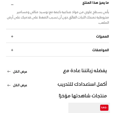
ما يميز هذا المنتج
يأتي بسطح علوي من مواد صناعية ناعمة مع توسيد مثالي ومسامير
مخروطية تمنحك الثبات الفائق دون أن تسبب الضغط على قدميك على أرض
الملعب.
المميزات
المواصفات
يفضله زبائننا عادة مع
عرض الكل
أكمل استعدادك للتدريب
عرض الكل
منتجات شاهدتها مؤخرًا
-%40