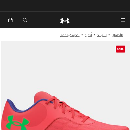
خصم إضافي 20%*. باستخدام الكود EXTRA20
للأطفال
للأولاد
أحذية
أحذية كرة قدم
-%40