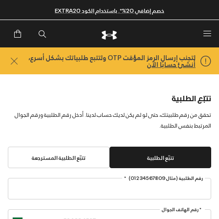
خصم إضافي 20%*. باستخدام الكود EXTRA20
لتجنب إرسال الرمز المؤقت OTP ولتتبع طلبياتك بشكل أسرع،
أنشئ حسابًا الآن
تتبّع الطلبية
تحقق من رقم طلبيتك، حتى لو لم يكن لديك حساب لدينا. أدخل رقم الطلبية ورقم الجوال
المرتبط بنفس الطلبية.
تتبّع الطلبية
تتبّع الطلبية المسترجعة
رقم الطلبية (مثال 01234567809)
رقم الهاتف الجوال