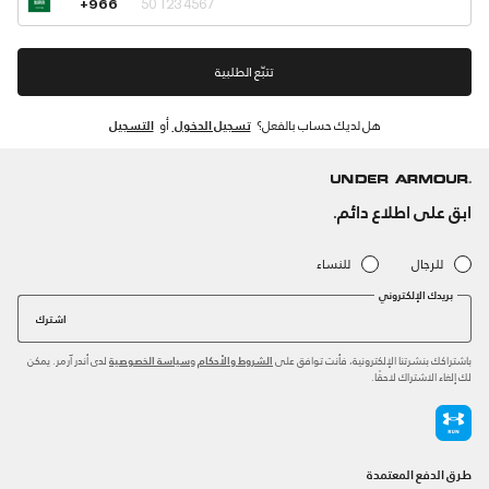
+966
تتبّع الطلبية
هل لديك حساب بالفعل؟
تسجيل الدخول
أو
التسجيل
ابق على اطلاع دائم.
للرجال
للنساء
بريدك الإلكتروني
اشترك
باشتراكك بنشرتنا الإلكترونية، فأنت توافق على
و
لدى أندر آرمر. يمكن
الشروط والأحكام
سياسة الخصوصية
لك إلغاء الاشتراك لاحقًا.
طرق الدفع المعتمدة