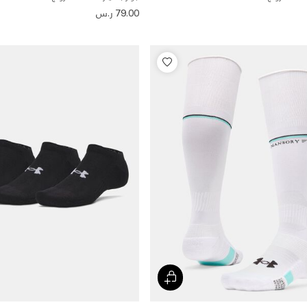
79.00 ر.س