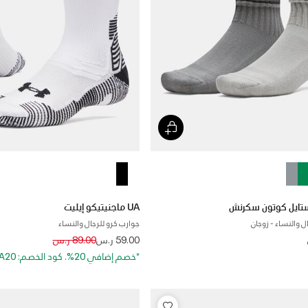
UA ماجنيتيكو إيليت
ل والنساء - زوجان
جوارب كرو للرجال والنساء
Price reduced from
to
59.00 ر.س
89.00 ر.س
*خصم إضافي 20%. كود الخصم: EXTRA20