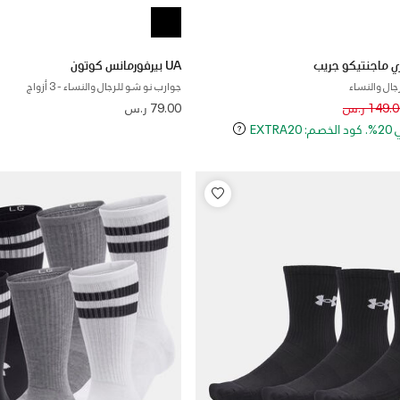
UA بيرفورمانس كوتون
جال والنساء
جوارب نو شو للرجال والنساء - 3 أزواج
Price reduce
to
149. ر.س
79.00 ر.س
EXT