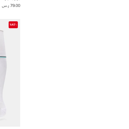
79.00 ر.س
-%47