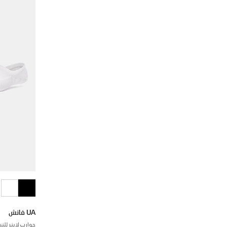
UA فانش
جوارب لاينر للنساء - 