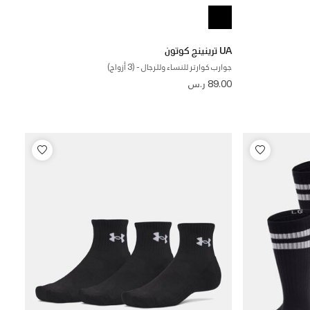
UA ترينينج كوتون
جوارب كوارتر للنساء وللرجال - (3 أزواج)
89.00 ر.س