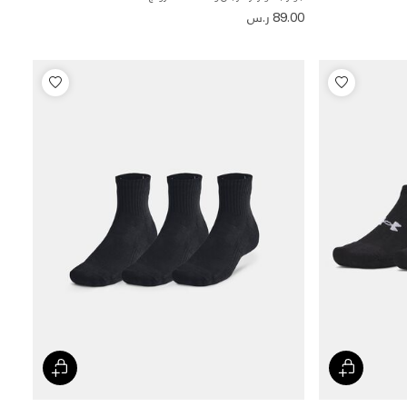
89.00 ر.س