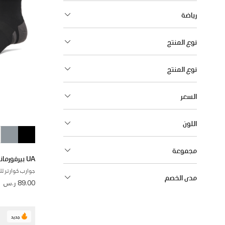
رياضة
نوع المنتج
نوع المنتج
السعر
اللون
مجموعة
UA بيرفورمانس تك
جوارب كوارتر للرجال
مدى الخصم
89.00 ر.س
جديد