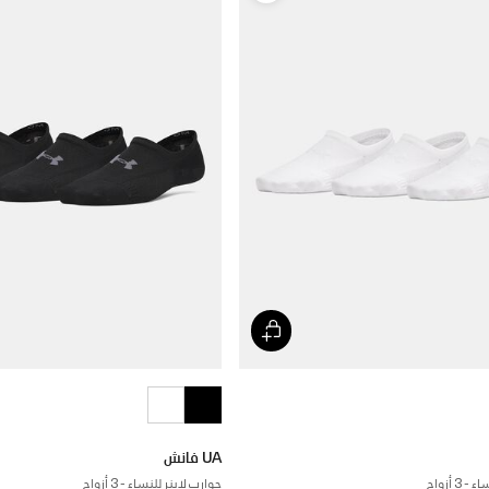
UA فانش
3 أزواج
جوارب لاينر للنساء - 3 أزواج