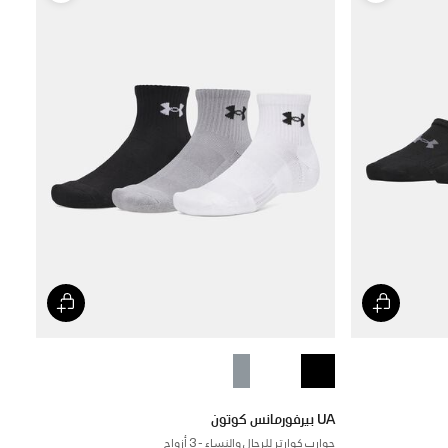
UA بيرفورمانس كوتون
جوارب كوارتر للرجال والنساء - 3 أزواج