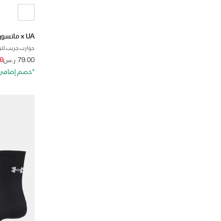
x UA مانسوري ماجنتيكو جريب
جوارب جريب للر
d from
79.00 ر.س
00
*خصم إضافي 20%. كود الخصم: RA20