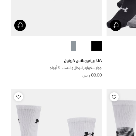
UA بيرفورمانس كوتون
جوارب كوارتر للرجال والنساء - 3 أزواج
89.00 ر.س