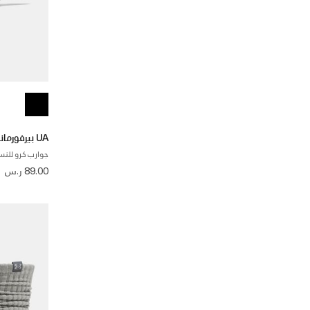
UA بيرفورمانس كوتون
جوارب كرو للنساء وا
89.00 ر.س