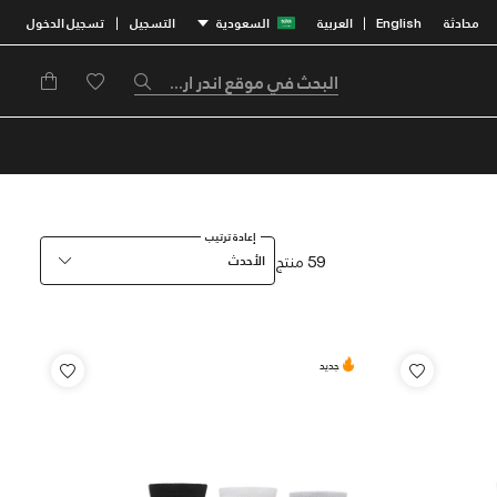
محادثة
English
العربية
السعودية
التسجيل
تسجيل الدخول
|
|
إعادة ترتيب
59 منتج
الأحدث
جديد