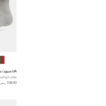
UA سبورت ستايل كوتون سكرنش
جوارب كرو للرجا
109.00 ر.س