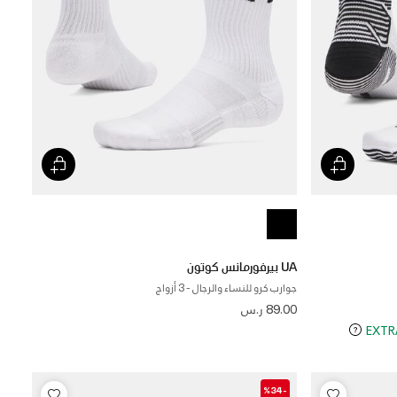
UA بيرفورمانس كوتون
جوارب كرو للنساء والرجال - 3 أزواج
89.00 ر.س
-%34