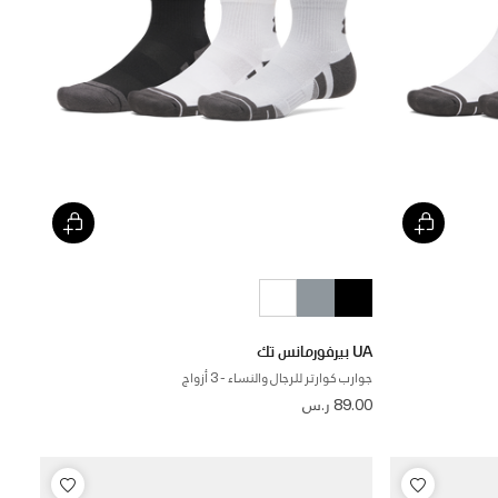
UA بيرفورمانس تك
جوارب كوارتر للرجال والنساء - 3 أزواج
89.00 ر.س