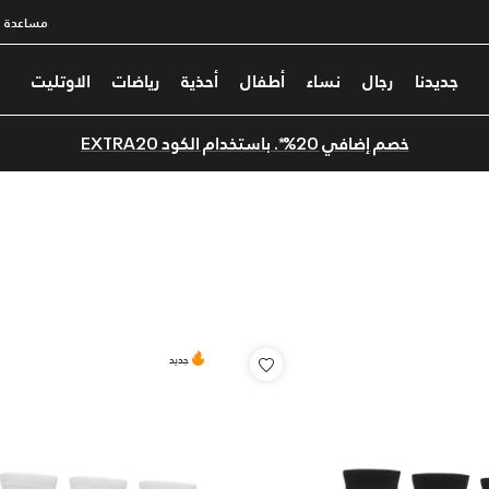
مساعدة
جديدنا
رجال
نساء
أطفال
أحذية
رياضات
الاوتليت
خصم إضافي 20%*. باستخدام الكود EXTRA20
جديد