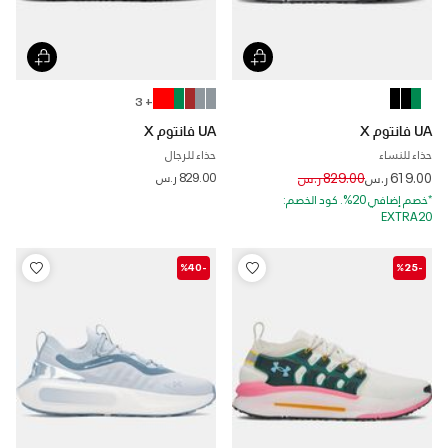
+ 3
UA فانتوم X
UA فانتوم X
حذاء للنساء
حذاء للرجال
Price reduced from
to
619.00 ر.س
829.00 ر.س
829.00 ر.س
*خصم إضافي 20%. كود الخصم:
EXTRA20
-%40
-%25