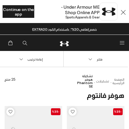
Under Armour ME -
Continue on the
Shop Online APP
app
Sports Apparels & Gear
خصم إضافي 20%*. باستخدام الكود EXTRA20
فلتر
إعادة ترتيب
تشكيلة
الصفحة
هوفر
25 منتج
تشكيلات
الرئيسية
Phantom
SE
هوفر فانتوم
-%25
-%25