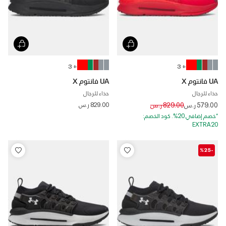
+ 3
+ 3
UA فانتوم X
UA فانتوم X
حذاء للرجال
حذاء للرجال
Price reduced from
to
579.00 ر.س
829.00 ر.س
829.00 ر.س
*خصم إضافي 20%. كود الخصم:
EXTRA20
-%25