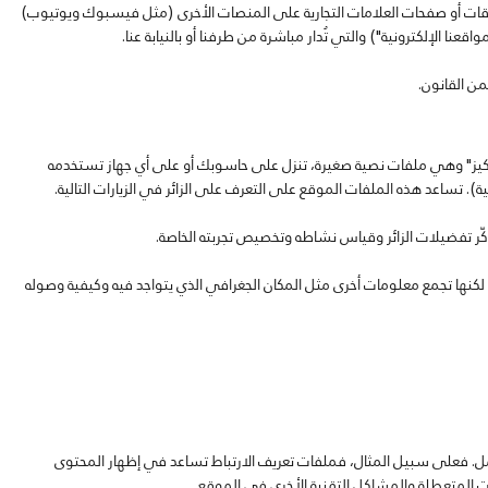
بيقات أو صفحات العلامات التجارية على المنصات الأخرى (مثل فيسبوك ويوتيوب)
قعنا الإلكترونية") والتي تُدار مباشرة من طرفنا أو بالنيابة عنا.
ن القانون.
"كوكيز" وهي ملفات نصية صغيرة، تنزل على حاسوبك أو على أي جهاز تستخدمه
ية). تساعد هذه الملفات الموقع على التعرف على الزائر في الزيارات التالية.
ر تفضيلات الزائر وقياس نشاطه وتخصيص تجربته الخاصة.
لكنها تجمع معلومات أخرى مثل المكان الجغرافي الذي يتواجد فيه وكيفية وصوله
أكمل. فعلى سبيل المثال، فملفات تعريف الارتباط تساعد في إظهار المحتوى
ت المتعطلة والمشاكل التقنية الأخرى في الموقع.