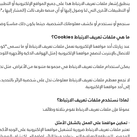
ينطبق إشعار ملفات تعريف الارتباط هذا على جميع المواقع الإلكترونية أو التط
أو التطبيقات الأخرى التي لنا وصول إليها أو أي منصة طرف ثالث (المشار إليها بـ"موا
سنجمع أو نستخدم أو نكشف معلوماتك الشخصية، حيثما يكون ذلك مناسبًا وضم
ما هي ملفات تعريف الارتباط Cookies؟
عند زيارتك أحد مواقعنا الإلكترونية تعمل ملفات تعريف الارتباط أو ما تسمى 
للاتصال بالإنترنت لتصفح مواقعنا الإلكترونية (مثل الهواتف الذكية والأجهزة اللوح
يمكن استخدام ملفات تعريف الارتباط في مجموعة متنوعة من الأغراض، مثل تذكّ
لا تجمع معظم ملفات تعريف الارتباط معلومات تدل على شخصية الزائر بالتحديد، 
إلى أحد مواقعنا الإلكترونية.
لماذا نستخدم ملفات تعريف الارتباط؟
عمومًا فإن ملفات تعريف الارتباط تقوم بثلاثة وظائف:
· تمكين مواقعنا على العمل بالشكل الأمثل
تعتبر ملفات تعريف الارتباط ضرورية لتشغيل مواقعنا الإلكترونية على الوجه ال
المخصص للمنطقة الجغرافية التي يتواجد فيها الزائر، إضافة إلى اكتشاف الصفحا