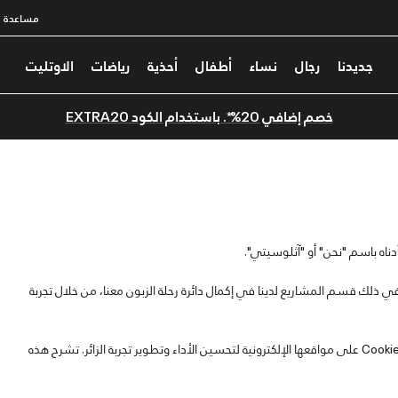
مساعدة
جديدنا
رجال
نساء
أطفال
أحذية
رياضات
الاوتليت
خصم إضافي 20%*. باستخدام الكود EXTRA20
في ذلك قسم المشاريع لدينا في إكمال دائرة رحلة الزبون معنا، من خلال تجربة
نستخدم في آثلوسيتي وفي شركاتنا وأذرعنا التابعة لنا ملفات تعريف الارتباط Cookies على مواقعها الإلكترونية لتحسين الأداء وتطوير تجربة الزائر. تشرح هذه