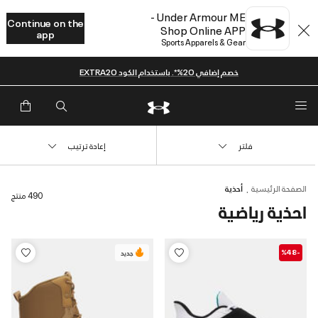
Under Armour ME -
Continue on the
Shop Online APP
app
Sports Apparels & Gear
خصم إضافي 20%*. باستخدام الكود EXTRA20
فلتر
إعادة ترتيب
الصفحة الرئيسية
أحذية
490 منتج
احذية رياضية
-%48
جديد