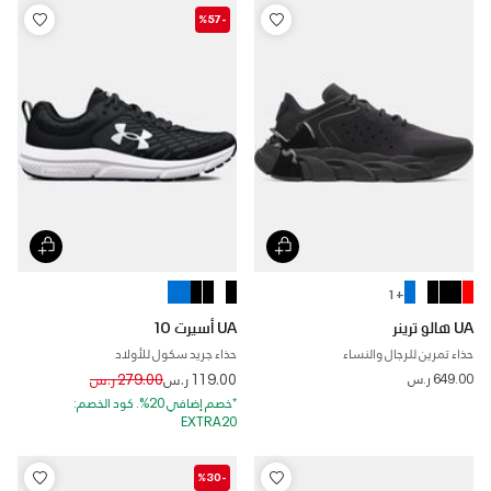
-%57
+ 1
UA هالو ترينر
UA أسيرت 10
حذاء تمرين للرجال والنساء
حذاء جريد سكول للأولاد
Price reduced from
to
649.00 ر.س
119.00 ر.س
279.00 ر.س
*خصم إضافي 20%. كود الخصم:
EXTRA20
-%30