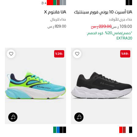
+ 3
UA أسيرت 10 يوني فورم سينثتيك
UA فانتوم X
حذاء جري للأولاد
حذاء للرجال
Price reduced from
to
109.00 ر.س
229.00 ر.س
829.00 ر.س
*خصم إضافي 20%. كود الخصم:
EXTRA20
-%26
-%49