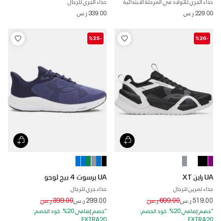
حذاء الجري للأولاد في المرحلة الابتدائية
حذاء الجري للرجال
229.00 ر.س
339.00 ر.س
-%25
-%26
UA راين XT
UA برسوت 4 بيج لوجو
حذاء تمرين للرجال
حذاء جري للرجال
Price reduced from
to
Price reduced from
to
519.00 ر.س
699.00 ر.س
299.00 ر.س
399.00 ر.س
*خصم إضافي 20%. كود الخصم:
*خصم إضافي 20%. كود الخصم:
EXTRA20
EXTRA20