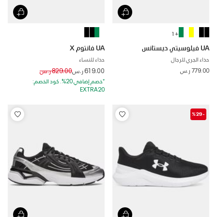
+ 1
UA فيلوسيتي ديستانس
UA فانتوم X
حذاء الجري للرجال
حذاء للنساء
Price reduced from
to
779.00 ر.س
619.00 ر.س
829.00 ر.س
*خصم إضافي 20%. كود الخصم:
EXTRA20
-%29