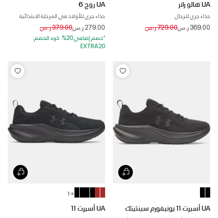
UA هالو رانر
UA روج 6
حذاء جري للرجال
حذاء جري للأولاد في المرحلة الابتدائية
Price reduced from
to
Price reduced from
to
369.00 ر.س
729.00 ر.س
279.00 ر.س
379.00 ر.س
*خصم إضافي 20%. كود الخصم:
EXTRA20
+ 1
UA أسيرت 11 يونيفورم سينثيتك
UA أسيرت 11