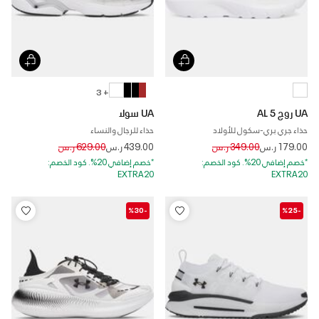
+ 3
UA روج 5 AL
UA سولا
حذاء جري بري-سكول للأولاد
حذاء للرجال والنساء
Price reduced from
to
Price reduced from
to
179.00 ر.س
349.00 ر.س
439.00 ر.س
629.00 ر.س
*خصم إضافي 20%. كود الخصم:
*خصم إضافي 20%. كود الخصم:
EXTRA20
EXTRA20
-%30
-%25