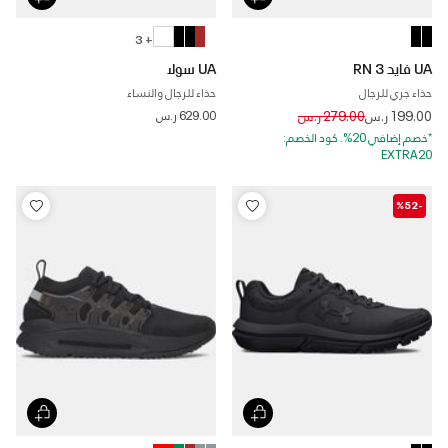
+ 3
UA فايد RN 3
UA سولا
حذاء جري للرجال
حذاء للرجال والنساء
Price reduced from
to
199.00 ر.س
279.00 ر.س
629.00 ر.س
*خصم إضافي 20%. كود الخصم:
EXTRA20
-%52