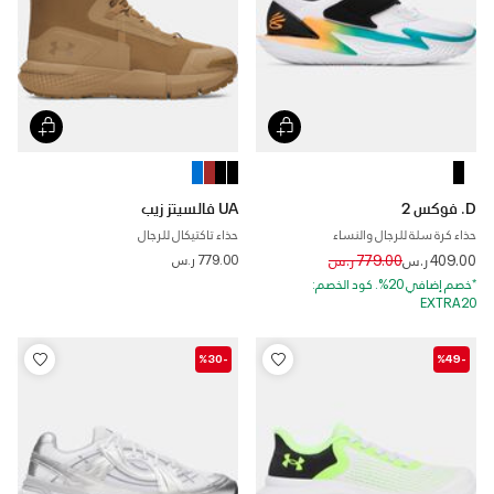
D. فوكس 2
UA فالسيتز زيب
حذاء كرة سلة للرجال والنساء
حذاء تاكتيكال للرجال
Price reduced from
to
409.00 ر.س
779.00 ر.س
779.00 ر.س
*خصم إضافي 20%. كود الخصم:
EXTRA20
-%30
-%49