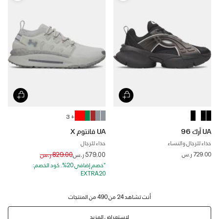
+ 3
UA آرك 96
UA فانتوم X
حذاء للرجال والنساء
حذاء للرجال
Price reduced from
to
729.00 ر.س
579.00 ر.س
829.00 ر.س
*خصم إضافي 20%. كود الخصم:
EXTRA20
لاستعراض المزيد