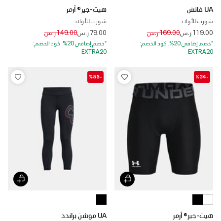
UA فانش
هيت-جير® آرمر
شورت للأولاد
شورت للأولاد
Price reduced from
to
Price reduced from
to
119.00 ر.س
169.00 ر.س
79.00 ر.س
149.00 ر.س
*خصم إضافي 20%. كود الخصم:
*خصم إضافي 20%. كود الخصم:
EXTRA20
EXTRA20
-%55
-%34
هيت-جير® آرمر
UA موشن براندد