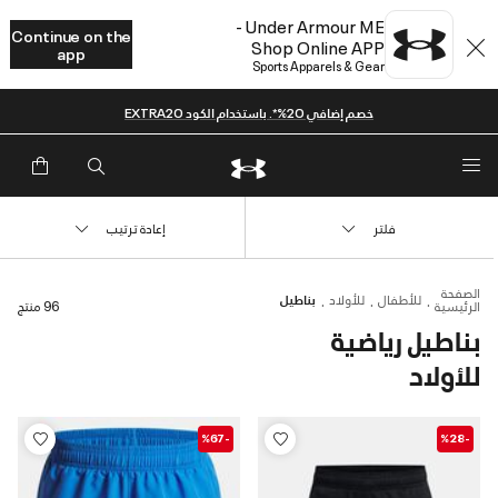
Under Armour ME -
Continue on the
Shop Online APP
app
Sports Apparels & Gear
خصم إضافي 20%*. باستخدام الكود EXTRA20
فلتر
إعادة ترتيب
الصفحة
للأطفال
للأولاد
بناطيل
الرئيسية
96 منتج
بناطيل رياضية
للأولاد
-%67
-%28