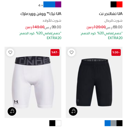
+ 4
UA تشالنجر نت
UA تيك™ ووفن ووردمارك
شورت للرجال
شورت للأولاد
Price reduced from
to
Price reduced from
to
69.00 ر.س
129.00 ر.س
99.00 ر.س
149.00 ر.س
*خصم إضافي 20%. كود الخصم:
*خصم إضافي 20%. كود الخصم:
EXTRA20
EXTRA20
-%47
-%30