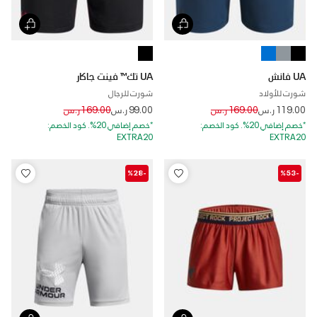
UA فانش
UA تك™ فينت جاكار
شورت للأولاد
شورت للرجال
Price reduced from
to
Price reduced from
to
119.00 ر.س
169.00 ر.س
99.00 ر.س
169.00 ر.س
*خصم إضافي 20%. كود الخصم:
*خصم إضافي 20%. كود الخصم:
EXTRA20
EXTRA20
-%28
-%53