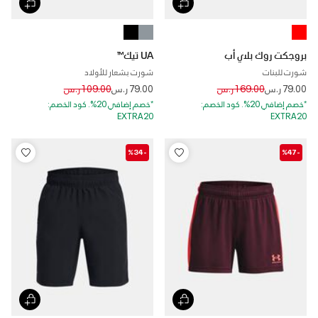
بروجكت روك بلاي أب
UA تيك™
شورت للبنات
شورت بشعار للأولاد
Price reduced from
to
Price reduced from
to
79.00 ر.س
169.00 ر.س
79.00 ر.س
109.00 ر.س
*خصم إضافي 20%. كود الخصم:
*خصم إضافي 20%. كود الخصم:
EXTRA20
EXTRA20
-%34
-%47