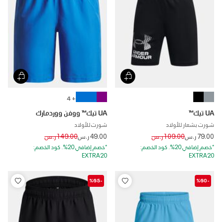
+ 4
UA تيك™
UA تيك™ ووفن ووردمارك
شورت بشعار للأولاد
شورت للأولاد
Price reduced from
to
Price reduced from
to
79.00 ر.س
109.00 ر.س
49.00 ر.س
149.00 ر.س
*خصم إضافي 20%. كود الخصم:
*خصم إضافي 20%. كود الخصم:
EXTRA20
EXTRA20
-%65
-%60