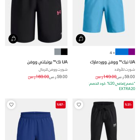
+ 4
UA تيك™ ووفن ووردمارك
UA تك™ يوتيلتي ووفن
شورت للأولاد
شورت ووفن للرجال
Price reduced from
to
Price reduced from
to
59.00 ر.س
149.00 ر.س
59.00 ر.س
169.00 ر.س
*خصم إضافي 20%. كود الخصم:
EXTRA20
-%67
-%31