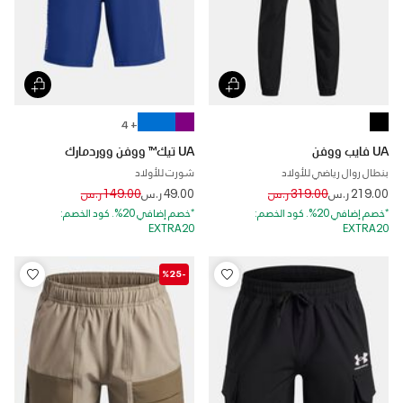
+ 4
UA فايب ووفن
UA تيك™ ووفن ووردمارك
بنطال روال رياضي للأولاد
شورت للأولاد
Price reduced from
to
Price reduced from
to
219.00 ر.س
319.00 ر.س
49.00 ر.س
149.00 ر.س
*خصم إضافي 20%. كود الخصم:
*خصم إضافي 20%. كود الخصم:
EXTRA20
EXTRA20
-%25