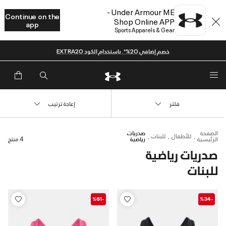
Under Armour ME -
Continue on the
Shop Online APP
app
Sports Apparels & Gear
خصم إضافي 20%*. باستخدام الكود EXTRA20
فلتر
إعادة ترتيب
الصفحة
صدريات
للأطفال
للبنات
الرئيسية
رياضية
4 منتج
صدريات رياضية
للبنات
-%61
-%34