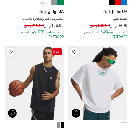
+ 2
UA هاسل لايت
UA لونش إيليت
حقيبة ظهر
تيشيرت بأكمام قصيرة للنساء
Price reduced from
to
Price reduced from
to
69.00 ر.س
199.00 ر.س
129.00 ر.س
249.00 ر.س
*خصم إضافي 20%. كود الخصم:
*خصم إضافي 20%. كود الخصم:
EXTRA20
EXTRA20
-%29