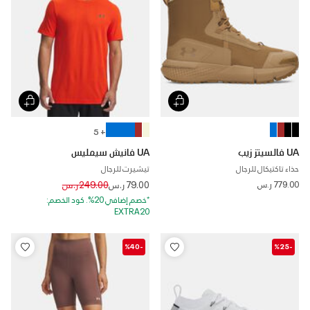
+ 5
UA فالسيتز زيب
UA فانيش سيمليس
حذاء تاكتيكال للرجال
تيشيرت للرجال
Price reduced from
to
779.00 ر.س
79.00 ر.س
249.00 ر.س
*خصم إضافي 20%. كود الخصم:
EXTRA20
-%40
-%25