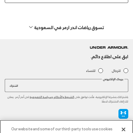
تسوق رياضات اندر ارمر في السعودية
ابق على اطلاع دائم.
للرجال
للنساء
بريدك الإلكتروني
اشترك
باشتراكك بنشرتنا الإلكترونية، فأنت توافق على
و
لدى أندر آرمر. يمكن
الشروط والأحكام
سياسة الخصوصية
لك إلغاء الاشتراك لاحقًا.
طرق الدفع المعتمدة
Our website and some of our third-party tools use cookies