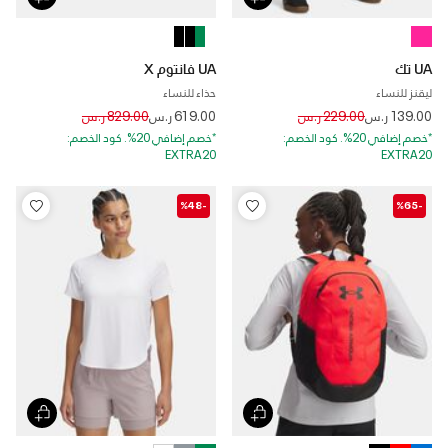
UA تك
UA فانتوم X
ليقنز للنساء
حذاء للنساء
Price reduced from
to
Price reduced from
to
139.00 ر.س
229.00 ر.س
619.00 ر.س
829.00 ر.س
*خصم إضافي 20%. كود الخصم:
*خصم إضافي 20%. كود الخصم:
EXTRA20
EXTRA20
-%48
-%65