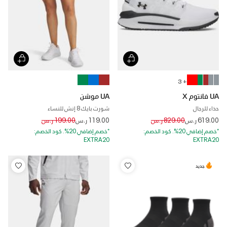
+ 3
UA فانتوم X
UA موشن
حذاء للرجال
شورت بايك 8 إنش للنساء
Price reduced from
to
Price reduced from
to
619.00 ر.س
829.00 ر.س
119.00 ر.س
199.00 ر.س
*خصم إضافي 20%. كود الخصم:
*خصم إضافي 20%. كود الخصم:
EXTRA20
EXTRA20
جديد