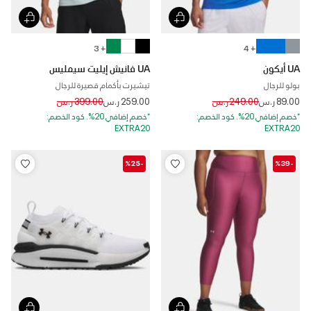
+ 3
+ 4
UA أيكون
UA فانيش إيليت سيمليس
بولو للرجال
تيشيرت بأكمام قصيرة للرجال
Price reduced from
to
Price reduced from
to
89.00 ر.س
249.00 ر.س
259.00 ر.س
399.00 ر.س
*خصم إضافي 20%. كود الخصم:
*خصم إضافي 20%. كود الخصم:
EXTRA20
EXTRA20
-%25
-%39