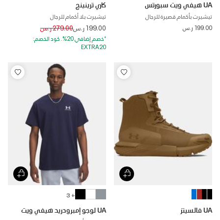
UA هيفي ويت سبورتس
كاري ترينينج
تيشيرت بأكمام قصيرة للرجال
تيشيرت بلا أكمام للرجال
Price reduced from
to
199.00 ر.س
199.00 ر.س
279.00 ر.س
*خصم إضافي 20%. كود الخصم:
EXTRA20
+ 3
UA فالسيتز
UA لوجو إمبرودريد هيفي ويت