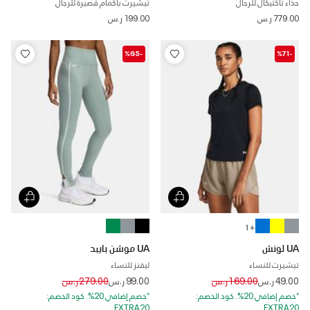
حذاء تاكتيكال للرجال
تيشيرت بأكمام قصيرة للرجال
779.00 ر.س
199.00 ر.س
-%65
-%71
+ 1
UA لونش
UA موشن بايبد
تيشيرت للنساء
ليقنز للنساء
Price reduced from
to
Price reduced from
to
49.00 ر.س
169.00 ر.س
99.00 ر.س
279.00 ر.س
*خصم إضافي 20%. كود الخصم:
*خصم إضافي 20%. كود الخصم:
EXTRA20
EXTRA20