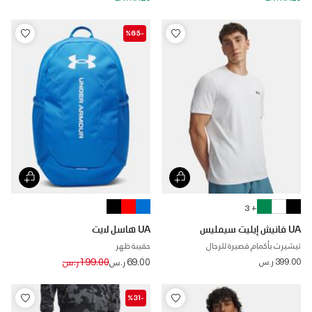
-%65
+ 3
UA فانيش إيليت سيمليس
UA هاسل لايت
تيشيرت بأكمام قصيرة للرجال
حقيبة ظهر
Price reduced from
to
399.00 ر.س
69.00 ر.س
199.00 ر.س
-%31