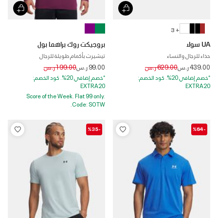
+ 3
UA سولا
بروجيكت روك براهما بول
حذاء للرجال والنساء
تيشيرت بأكمام طويلة للرجال
Price reduced from
to
Price reduced from
to
439.00 ر.س
629.00 ر.س
99.00 ر.س
199.00 ر.س
*خصم إضافي 20%. كود الخصم:
*خصم إضافي 20%. كود الخصم:
EXTRA20
EXTRA20
Score of the Week. Flat 99 only.
Code: SOTW.
-%35
-%64