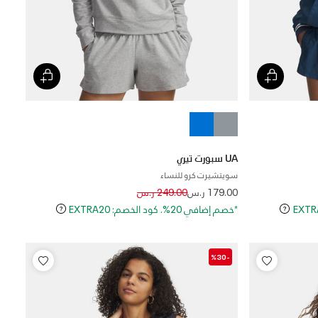
UA سبورت تيري
سويتشيرت كرو للنساء
Price reduced from
to
179.00 ر.س
249.00 ر.س
*خصم إضافي 20%. كود الخصم: EXTRA20
-%30