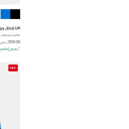
UA رايفال ووفن بانجي
جاكيت بسحاب ك
 from
329.00 ر.س
*خصم إضافي 20%. كود الخصم: RA20
-%40