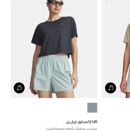
UA إكسبلور تريل رن
تيشيرت جرافيك بأكمام قصيرة للنساء