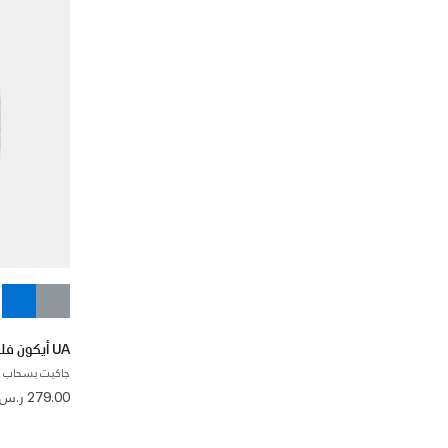
UA أيكون فليس
جاكيت بسحاب ك
279.00 ر.س