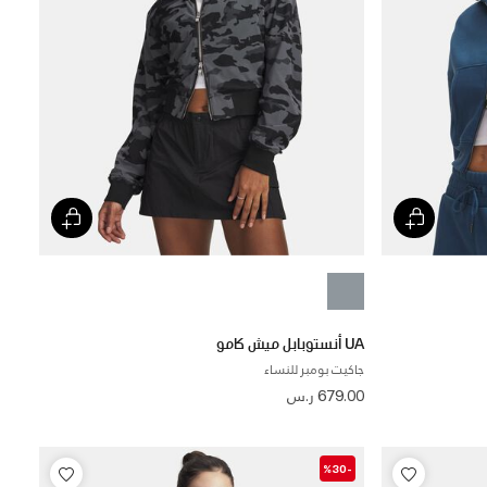
UA أنستوبابل ميش كامو
جاكيت بومبر للنساء
679.00 ر.س
-%30