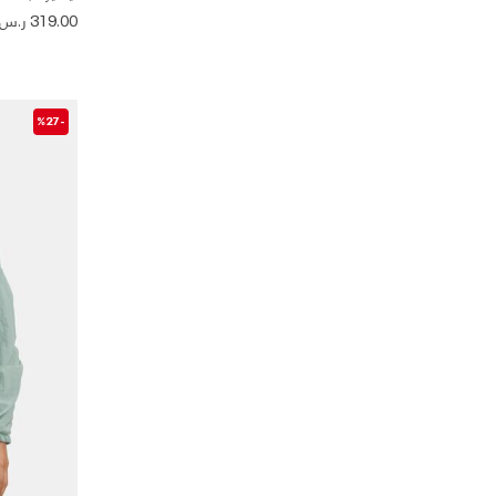
319.00 ر.س
-%27