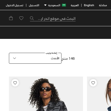
محادثة
English
العربية
السعودية
التسجيل
تسجيل الدخول
|
|
إعادة ترتيب
146 منتج
الأحدث