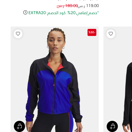
Price reduced from
to
119.00 ر.س
169.00 ر.س
*خصم إضافي 20%. كود الخصم: EXTRA20
-%51