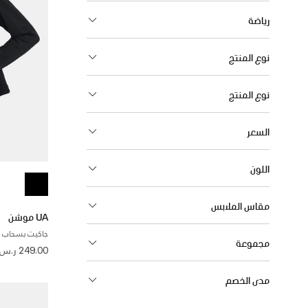
رياضة
نوع المنتج
نوع المنتج
السعر
اللون
مقاس الملابس
UA موشن
جاكيت بسحاب ك
مجموعة
 from
249.00 ر.س
مدى الخصم