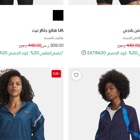
UA هالو جاكار نيت
امل للنساء
جاكيت للنساء
Price reduced from
to
Price reduced
to
449.00 ر.س
309.00 ر.س
449.00 ر.س
EXT
*خصم إضافي 20%. كود الخصم: EXTRA20
-%31