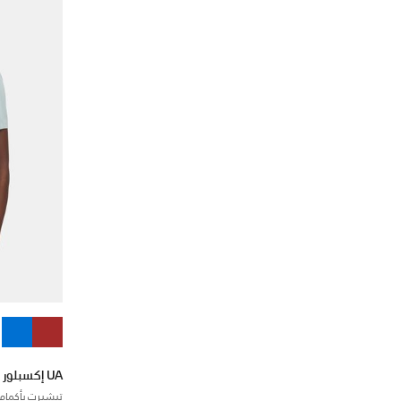
UA إكسبلور تريل رن ألترا لايت ويت
تيشيرت بأكمام 