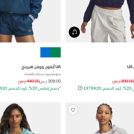
U
UA أيقون ووفن هيريتج
سويتشيرت سحاب للنساء
Price reduced from
to
Price reduced
to
399.00 ر.س
309.00 ر.س
449.00 ر.س
EXT
*خصم إضافي 20%. كود الخصم: EXTRA20