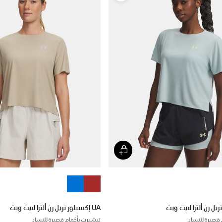
UA إكسبلور تريل رن ألترا لايت ويت
قصيرة للنساء
تيشيرت بأكمام قصيرة للنساء