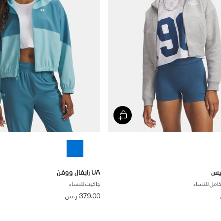
UA رايفال ووفن
امل للنساء
جاكيت للنساء
379.00 ر.س