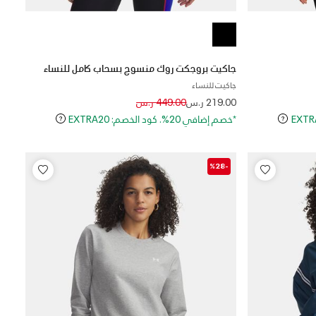
جاكيت بروجكت روك منسوج بسحاب كامل للنساء
جاكيت للنساء
Price reduced from
to
219.00 ر.س
449.00 ر.س
*خصم إضافي 20%. كود الخصم: EXTRA20
-%28