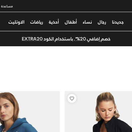
مساعدة
جديدنا
رجال
نساء
أطفال
أحذية
رياضات
الاوتليت
خصم إضافي 20%*. باستخدام الكود EXTRA20