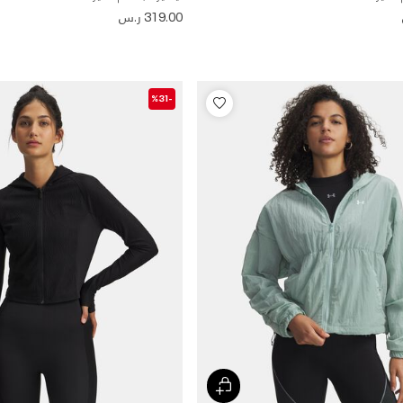
319.00 ر.س
-%31