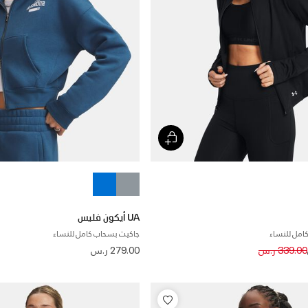
UA أيكون فليس
امل للنساء
جاكيت بسحاب كامل للنساء
Price reduced
to
339.00 ر.س
279.00 ر.س