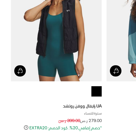
UA رايفال ووفن روتشد
سترة للنساء
Price reduced from
to
279.00 ر.س
399.00 ر.س
*خصم إضافي 20%. كود الخصم: EXTRA20