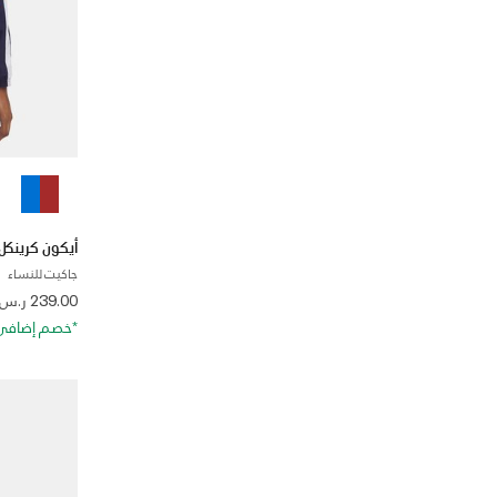
أيكون كرينكل A
جاكيت للنساء
 from
239.00 ر.س
*خصم إضافي 20%. كود الخصم: RA20