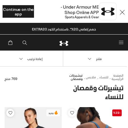
Under Armour ME -
Continue on the
Shop Online APP
app
Sports Apparels & Gear
خصم إضافي 20%*. باستخدام الكود EXTRA20
فلتر
إعادة ترتيب
الصفحة
تيشيرتات
للنساء
ملابس
الرئيسية
وقمصان
769 منتج
تيشيرتات وقمصان
للنساء
-%32
جديد