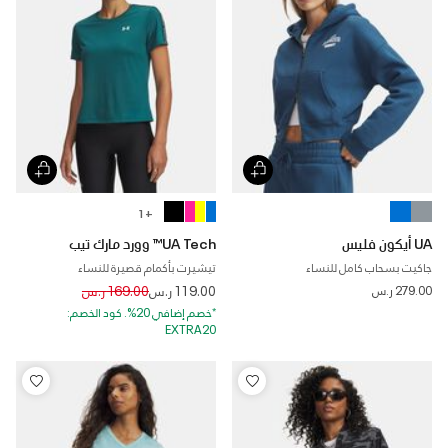
+ 1
UA أيكون فليس
UA Tech™ وورد مارك تيب
جاكيت بسحاب كامل للنساء
تيشيرت بأكمام قصيرة للنساء
Price reduced from
to
279.00 ر.س
119.00 ر.س
169.00 ر.س
*خصم إضافي 20%. كود الخصم:
EXTRA20