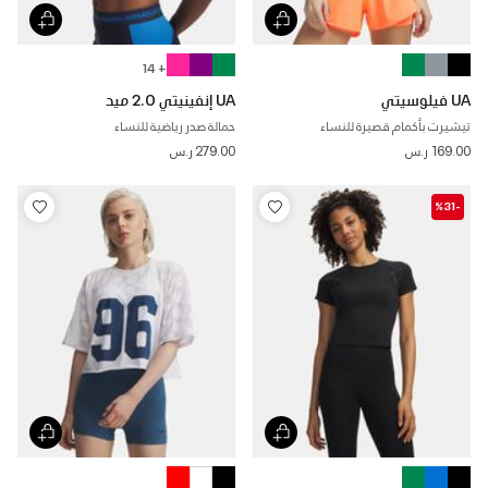
+ 14
UA فيلوسيتي
UA إنفينيتي 2.0 ميد
تيشيرت بأكمام قصيرة للنساء
حمالة صدر رياضية للنساء
169.00 ر.س
279.00 ر.س
-%31