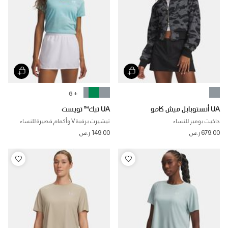
+ 6
UA أنستوبابل ميش كامو
UA تيك™ تويست
جاكيت بومبر للنساء
تيشيرت برقبة V وأكمام قصيرة للنساء
679.00 ر.س
149.00 ر.س