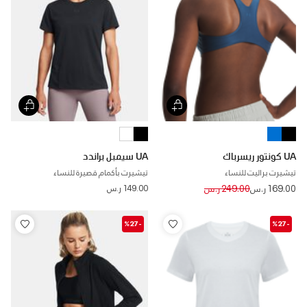
UA كونتور ريسرباك
UA سيمبل براندد
تيشيرت براليت للنساء
تيشيرت بأكمام قصيرة للنساء
Price reduced from
to
169.00 ر.س
249.00 ر.س
149.00 ر.س
-%27
-%27