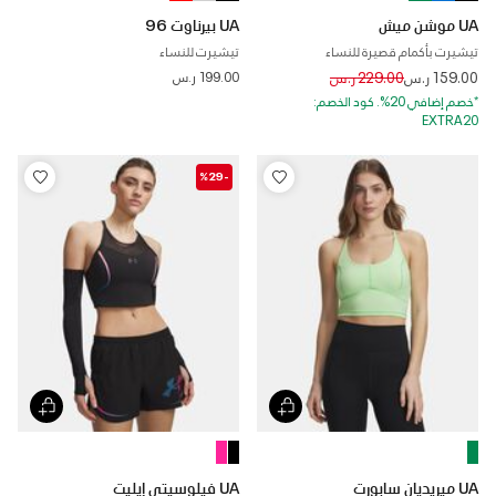
UA موشن ميش
UA بيرناوت 96
تيشيرت بأكمام قصيرة للنساء
تيشيرت للنساء
Price reduced from
to
159.00 ر.س
229.00 ر.س
199.00 ر.س
*خصم إضافي 20%. كود الخصم:
EXTRA20
-%29
UA ميريديان سابورت
UA فيلوسيتي إيليت