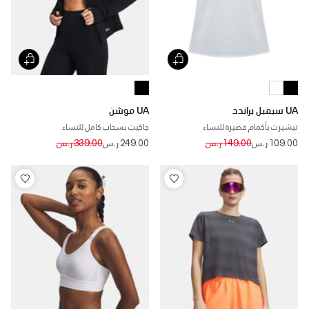
UA سيمبل براندد
UA موشن
تيشيرت بأكمام قصيرة للنساء
جاكيت بسحاب كامل للنساء
Price reduced from
to
Price reduced from
to
109.00 ر.س
149.00 ر.س
249.00 ر.س
339.00 ر.س