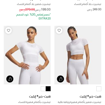
تيشيرت بلا أكمام للنساء
تيشيرت قصير بلا أكمام للنساء
Price reduced from
to
249.00 ر.س
199.00 ر.س
279.00 ر.س
*خصم إضافي 20%. كود الخصم:
EXTRA20
هيت-جير® إيليت
هيت-جير® إيليت
تيشيرت قصير بأكمام قصيرة وياقة عالية
تيشيرت بأكمام قصيرة للنساء