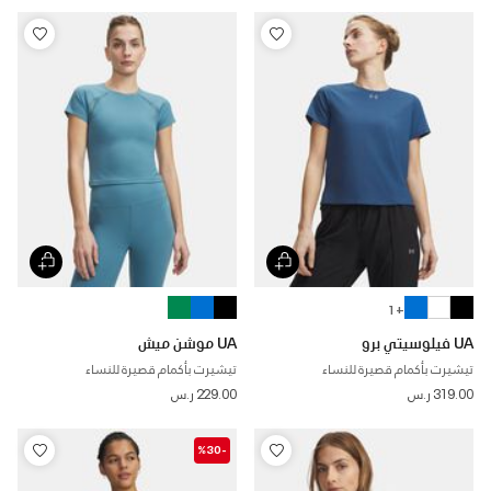
+ 1
UA فيلوسيتي برو
UA موشن ميش
تيشيرت بأكمام قصيرة للنساء
تيشيرت بأكمام قصيرة للنساء
319.00 ر.س
229.00 ر.س
-%30