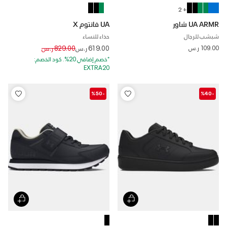
+ 2
UA ARMR شاور
UA فانتوم X
شبشب للرجال
حذاء للنساء
Price reduced from
to
109.00 ر.س
619.00 ر.س
829.00 ر.س
*خصم إضافي 20%. كود الخصم:
EXTRA20
-%50
-%40