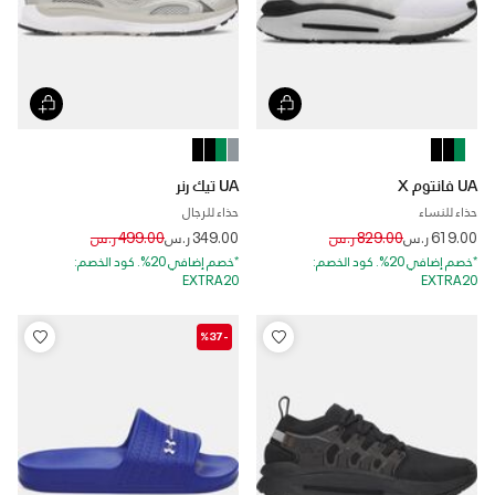
UA فانتوم X
UA تيك رنر
حذاء للنساء
حذاء للرجال
Price reduced from
to
Price reduced from
to
619.00 ر.س
829.00 ر.س
349.00 ر.س
499.00 ر.س
*خصم إضافي 20%. كود الخصم:
*خصم إضافي 20%. كود الخصم:
EXTRA20
EXTRA20
-%37