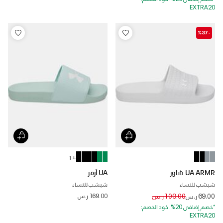
EXTRA20
-%37
+ 1
UA ARMR شاور
UA آرمر
شبشب للنساء
شبشب للنساء
Price reduced from
to
69.00 ر.س
109.00 ر.س
169.00 ر.س
*خصم إضافي 20%. كود الخصم:
EXTRA20