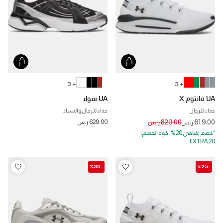
+ 3
+ 3
UA فانتوم X
UA سولا
حذاء للرجال
حذاء للرجال والنساء
Price reduced from
to
619.00 ر.س
829.00 ر.س
629.00 ر.س
*خصم إضافي 20%. كود الخصم:
EXTRA20
-%30
-%25