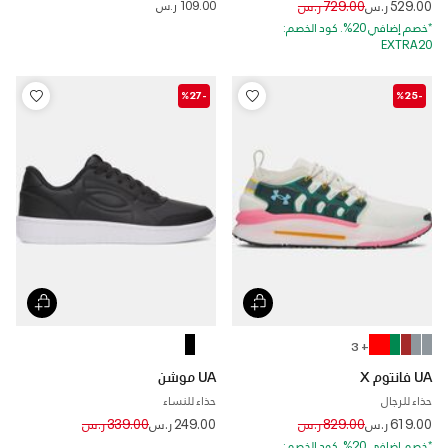
Price reduced from
to
529.00 ر.س
729.00 ر.س
109.00 ر.س
*خصم إضافي 20%. كود الخصم:
EXTRA20
-%27
-%25
+ 3
UA فانتوم X
UA موشن
حذاء للرجال
حذاء للنساء
Price reduced from
to
Price reduced from
to
619.00 ر.س
829.00 ر.س
249.00 ر.س
339.00 ر.س
*خصم إضافي 20%. كود الخصم: