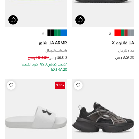
+ 2
+ 3
UA فانتوم X
UA ARMR شاور
حذاء للرجال
شبشب للرجال
Price reduced from
to
829.00 ر.س
69.00 ر.س
109.00 ر.س
*خصم إضافي 20%. كود الخصم:
EXTRA20
-%30