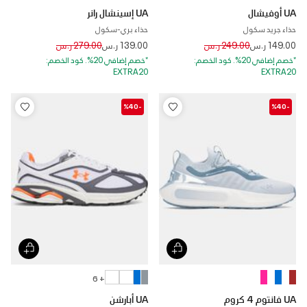
UA أوفيشال
UA إسينشال رانر
حذاء جريد سكول
حذاء بري-سكول
Price reduced from
to
Price reduced from
to
149.00 ر.س
249.00 ر.س
139.00 ر.س
279.00 ر.س
*خصم إضافي 20%. كود الخصم:
*خصم إضافي 20%. كود الخصم:
EXTRA20
EXTRA20
-%40
-%40
+ 6
UA فانتوم 4 كروم
UA أبارشن