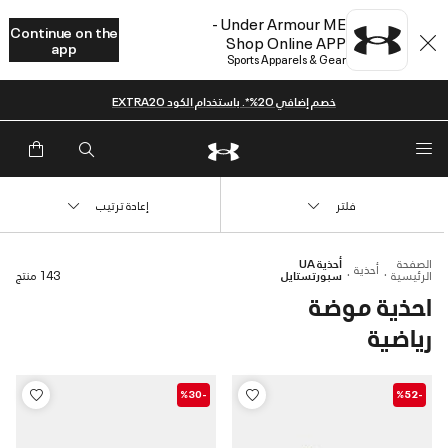
Under Armour ME -
Continue on the
Shop Online APP
app
Sports Apparels & Gear
خصم إضافي 20%*. باستخدام الكود EXTRA20
فلتر
إعادة ترتيب
الصفحة
أحذية UA
أحذية
الرئيسية
سبورتستايل
143 منتج
احذية موضة
رياضية
-%30
-%52