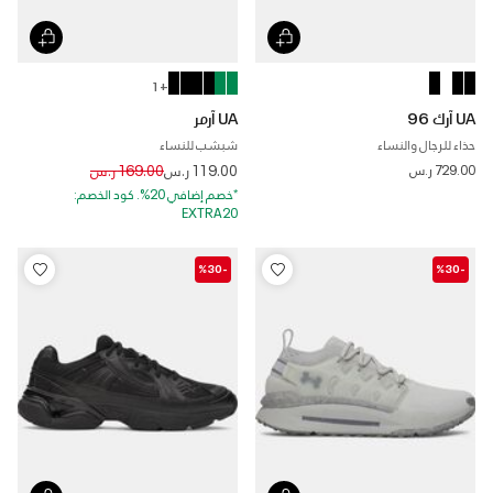
+ 1
UA آرك 96
UA آرمر
حذاء للرجال والنساء
شبشب للنساء
Price reduced from
to
729.00 ر.س
119.00 ر.س
169.00 ر.س
*خصم إضافي 20%. كود الخصم:
EXTRA20
-%30
-%30