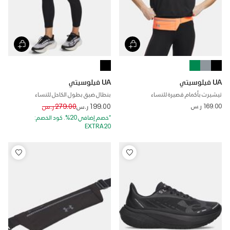
UA فيلوسيتي
UA فيلوسيتي
تيشيرت بأكمام قصيرة للنساء
بنطال ضيق بطول الكاحل للنساء
Price reduced from
to
169.00 ر.س
199.00 ر.س
279.00 ر.س
*خصم إضافي 20%. كود الخصم:
EXTRA20