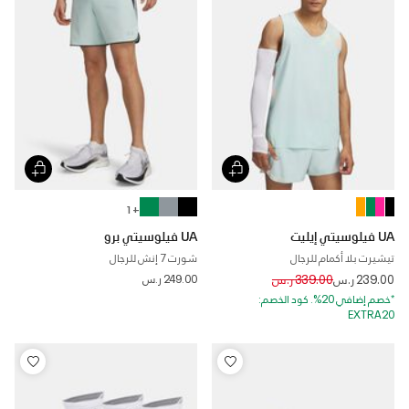
+ 1
UA فيلوسيتي إيليت
UA فيلوسيتي برو
تيشيرت بلا أكمام للرجال
شورت 7 إنش للرجال
Price reduced from
to
239.00 ر.س
339.00 ر.س
249.00 ر.س
*خصم إضافي 20%. كود الخصم:
EXTRA20