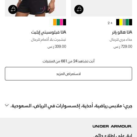
+ 2
UA هالو رانر
UA فيلوسيتي إيليت
حذاء جري للرجال
تيشيرت بلا أكمام للرجال
729.00 ر.س
339.00 ر.س
لاستعراض المزيد
جري: ملابس رياضية، أحذية، إكسسوارات في الرياض، السعودية.
ابق على اطلاع دائم.