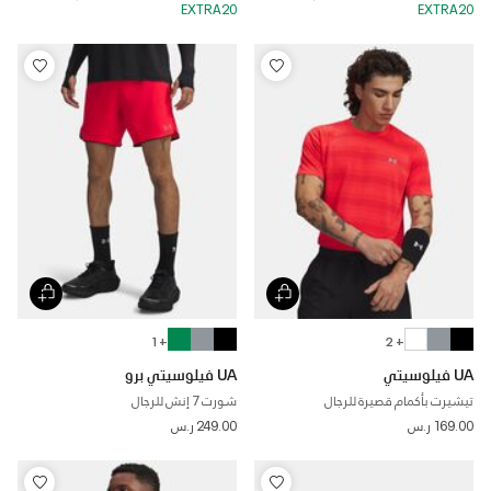
EXTRA20
EXTRA20
+ 1
+ 2
UA فيلوسيتي
UA فيلوسيتي برو
تيشيرت بأكمام قصيرة للرجال
شورت 7 إنش للرجال
169.00 ر.س
249.00 ر.س