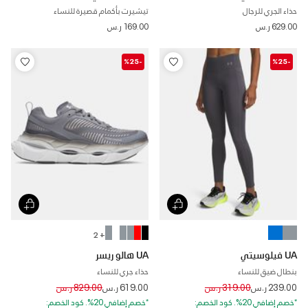
حذاء الجري للرجال
تيشيرت بأكمام قصيرة للنساء
629.00 ر.س
169.00 ر.س
-%25
-%25
+ 2
UA فيلوسيتي
UA هالو ريسر
بنطال ضيق للنساء
حذاء جري للنساء
Price reduced from
to
Price reduced from
to
239.00 ر.س
319.00 ر.س
619.00 ر.س
829.00 ر.س
*خصم إضافي 20%. كود الخصم:
*خصم إضافي 20%. كود الخصم: