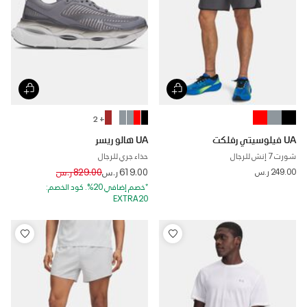
+ 2
UA فيلوسيتي رفلكت
UA هالو ريسر
شورت 7 إنش للرجال
حذاء جري للرجال
Price reduced from
to
249.00 ر.س
619.00 ر.س
829.00 ر.س
*خصم إضافي 20%. كود الخصم:
EXTRA20