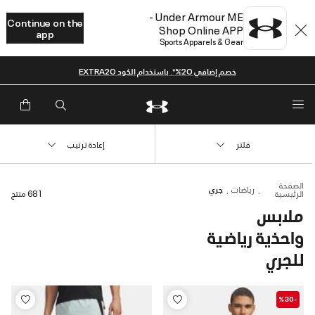
Under Armour ME -
Continue on the
Shop Online APP
app
Sports Apparels & Gear
خصم إضافي 20%*. باستخدام الكود EXTRA20
فلتر
إعادة ترتيب
الصفحة
رياضات
جري
الرئيسية
681 منتج
ملابس
واحذية رياضية
للجري
-%30