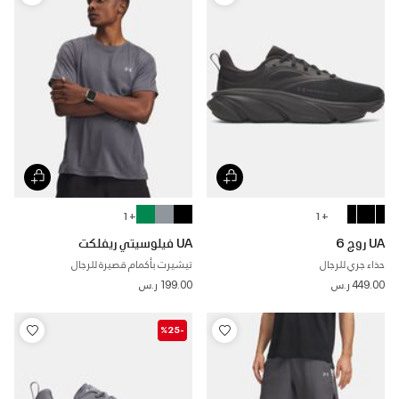
+ 1
+ 1
UA روج 6
UA فيلوسيتي ريفلكت
حذاء جري للرجال
تيشيرت بأكمام قصيرة للرجال
449.00 ر.س
199.00 ر.س
-%25