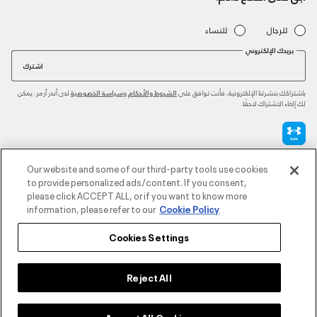
للرجال
للنساء
بريدك الإلكتروني
اشترك
باشتراكك بنشرتنا الإلكترونية، فأنت توافق على
و
لدى أندر آرمر. يمكن
الشروط والأحكام
سياسة الخصوصية
لك إلغاء الاشتراك لاحقًا.
طرق الدفع المعتمدة
Our website and some of our third-party tools use cookies
to provide personalized ads/content. If you consent,
please click ACCEPT ALL, or if you want to know more
information, please refer to our
Cookie Policy
للتواصل
Cookies Settings
خدمة العملاء
Reject All