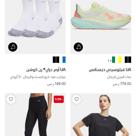
+ 1
UA فيلوسيتي ديستانس
UA آرمر دراي® رن كوشن
حذاء الجري للرجال
جوارب ميد-كرو للنساء والرجال - 3 أزواج
779.00 ر.س
149.00 ر.س
-%29