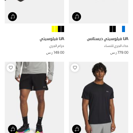
UA فيلوسيتي ديستانس
UA فيلوسيتي
حذاء الجري للنساء
حزام الجري
779.00 ر.س
149.00 ر.س