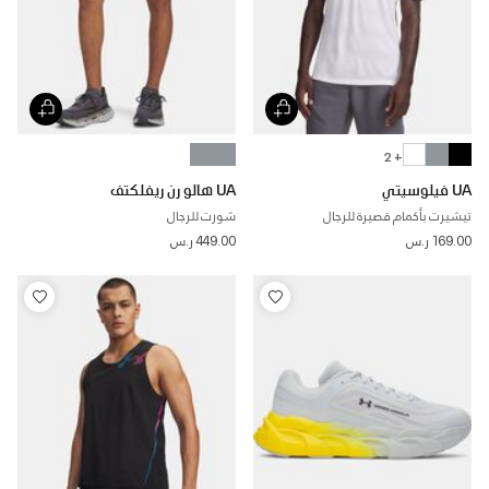
+ 2
UA فيلوسيتي
UA هالو رن ريفلكتف
تيشيرت بأكمام قصيرة للرجال
شورت للرجال
169.00 ر.س
449.00 ر.س