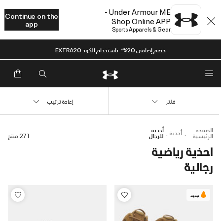
Under Armour ME -
Continue on the
Shop Online APP
app
Sports Apparels & Gear
خصم إضافي 20%*. باستخدام الكود EXTRA20
فلتر
إعادة ترتيب
الصفحة
أحذية
أحذية
الرئيسية
للرجال
271 منتج
احذية رياضية
رجالية
جديد