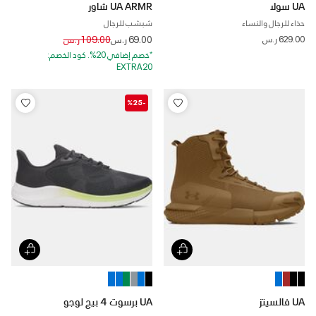
UA سولا
UA ARMR شاور
حذاء للرجال والنساء
شبشب للرجال
Price reduced from
to
629.00 ر.س
69.00 ر.س
109.00 ر.س
*خصم إضافي 20%. كود الخصم:
EXTRA20
-%25
UA فالسيتز
UA برسوت 4 بيج لوجو