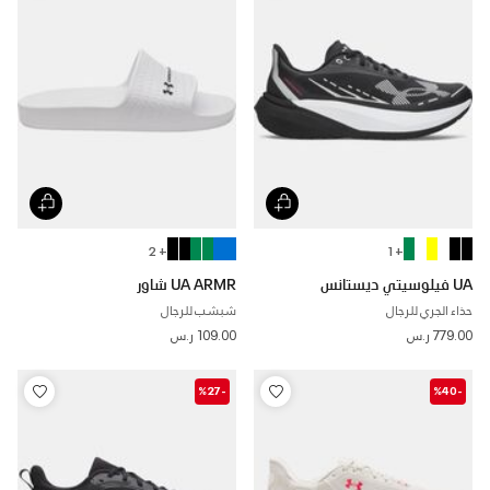
+ 2
+ 1
UA فيلوسيتي ديستانس
UA ARMR شاور
حذاء الجري للرجال
شبشب للرجال
779.00 ر.س
109.00 ر.س
-%27
-%40