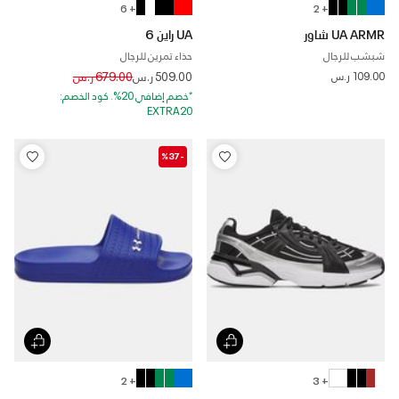
+ 6
+ 2
UA ARMR شاور
UA راين 6
شبشب للرجال
حذاء تمرين للرجال
Price reduced from
to
109.00 ر.س
509.00 ر.س
679.00 ر.س
*خصم إضافي 20%. كود الخصم:
EXTRA20
-%37
+ 2
+ 3