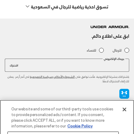
تسوق احذية رياضية للرجال في السعودية
ابق على اطلاع دائم.
للرجال
للنساء
بريدك الإلكتروني
اشترك
باشتراكك بنشرتنا الإلكترونية، فأنت توافق على
و
لدى أندر آرمر. يمكن
الشروط والأحكام
سياسة الخصوصية
لك إلغاء الاشتراك لاحقًا.
طرق الدفع المعتمدة
Our website and some of our third-party tools use cookies
to provide personalized ads/content. If you consent,
please click ACCEPT ALL, or if you want to know more
information, please refer to our
Cookie Policy