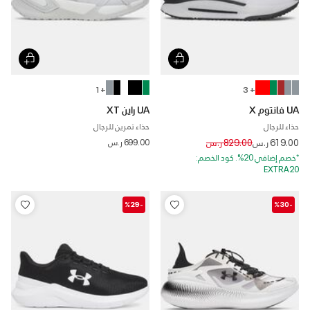
+ 1
+ 3
UA فانتوم X
UA راين XT
حذاء للرجال
حذاء تمرين للرجال
Price reduced from
to
619.00 ر.س
829.00 ر.س
699.00 ر.س
*خصم إضافي 20%. كود الخصم:
EXTRA20
-%29
-%30