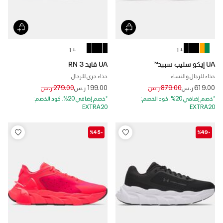
+ 1
+ 1
UA إيكو سليب سبيد™
UA فايد RN 3
حذاء للرجال والنساء
حذاء جري للرجال
Price reduced from
to
Price reduced from
to
619.00 ر.س
879.00 ر.س
199.00 ر.س
279.00 ر.س
*خصم إضافي 20%. كود الخصم:
*خصم إضافي 20%. كود الخصم:
EXTRA20
EXTRA20
-%45
-%49