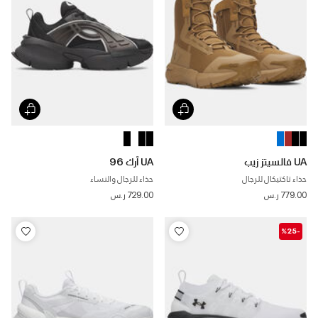
UA فالسيتز زيب
UA آرك 96
حذاء تاكتيكال للرجال
حذاء للرجال والنساء
779.00 ر.س
729.00 ر.س
-%25