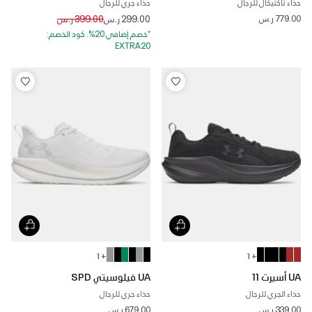
حذاء تاكتيكال للرجال
حذاء جري للرجال
Price reduced from
to
779.00 ر.س
299.00 ر.س
399.00 ر.س
*خصم إضافي 20%. كود الخصم:
EXTRA20
+ 1
+ 1
UA أسيرت 11
UA فيلوسيتي SPD
حذاء الجري للرجال
حذاء جري للرجال
339.00 ر.س
679.00 ر.س