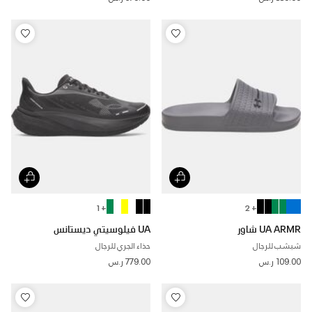
+ 1
+ 2
UA ARMR شاور
UA فيلوسيتي ديستانس
شبشب للرجال
حذاء الجري للرجال
109.00 ر.س
779.00 ر.س