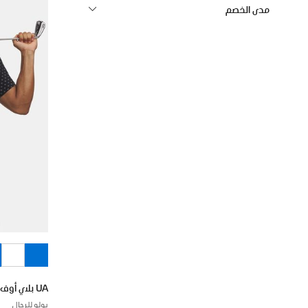
مدى الخصم
UA بلاي أوف 3.0 برينتد
بولو للرجال