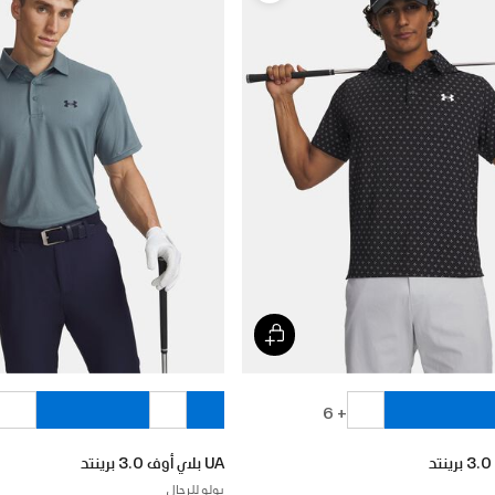
+ 6
UA بلاي أوف 3.0 برينتد
بولو للرجال