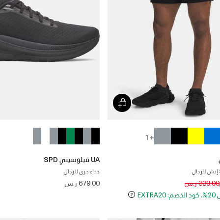
+ 1
UA فيلوسيتي SPD
حذاء جري للرجال
Price reduced
to
339.00 ر.س
679.00 ر.س
EXT