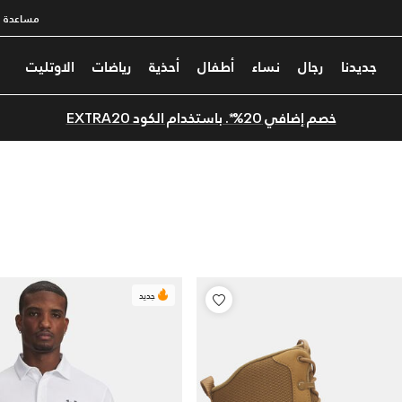
مساعدة
جديدنا
رجال
نساء
أطفال
أحذية
رياضات
الاوتليت
خصم إضافي 20%*. باستخدام الكود EXTRA20
جديد