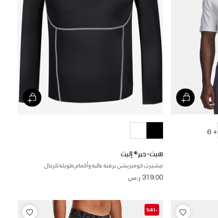
+ 6
هيت-جير® إليت
تيشيرت كومبريشن برقبة عالية وأكمام طويلة للرجال
319.00 ر.س
-%41