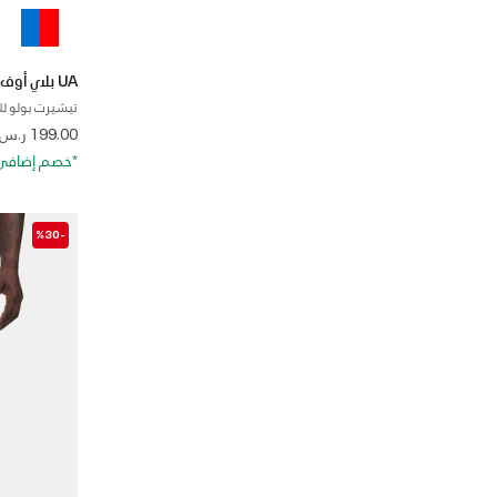
UA بلاي أوف 3.0
تيشيرت بولو لل
 from
199.00 ر.س
*خصم إضافي 20%. كود الخصم: RA20
-%30