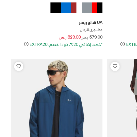
UA هالو ريسر
حذاء جري للرجال
Price reduced from
to
579.00 ر.س
829.00 ر.س
*خصم إضافي 20%. كود الخصم: EXTRA20