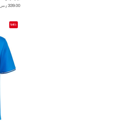
339.00 ر.س
-%41