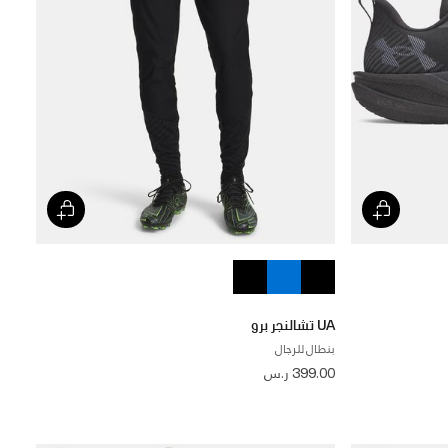
UA تشالنجر برو
بنطال للرجال
399.00 ر.س