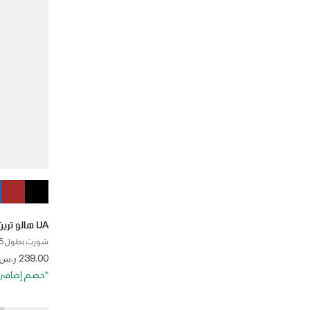
UA هالو ترين
شورت بطول 5 إنش للرجال
 from
239.00 ر.س
*خصم إضافي 20%. كود الخصم: RA20