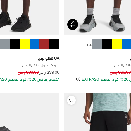
+ 1
UA هالو ترين
شورت بطول 5 إنش للرجال
Price reduced from
to
Price reduced
to
339.00 ر.س
239.00 ر.س
339.00 ر.س
EXT
*خصم إضافي 20%. كود الخصم: EXTRA20