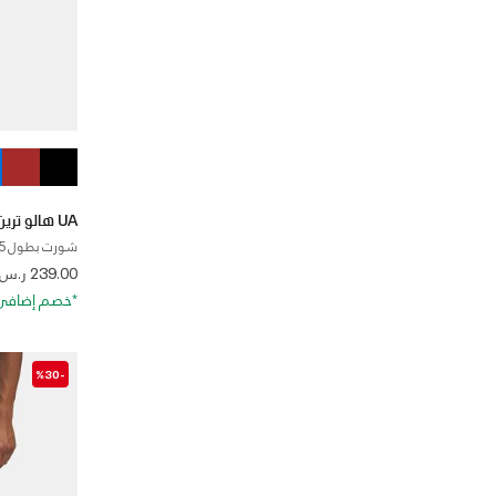
UA هالو ترين
شورت بطول 5 إنش للرجال
 from
239.00 ر.س
*خصم إضافي 20%. كود الخصم: RA20
-%30