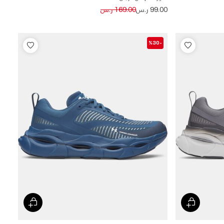
Price reduced from
to
99.00 ر.س
169.00 ر.س
-%30