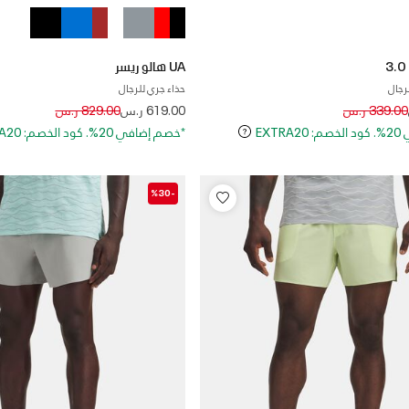
UA هالو ريسر
رجال
حذاء جري للرجال
Price reduced from
to
Price reduced
to
339.00 ر.س
619.00 ر.س
829.00 ر.س
EXT
*خصم إضافي 20%. كود الخصم: EXTRA20
-%30