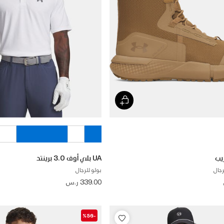
UA بلاي أوف 3.0 برينتد
رجال
بولو للرجال
339.00 ر.س
-%56