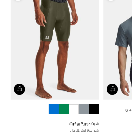
+ 6
هيت-جير® بوكيت
شورت 9 إنش للرجال