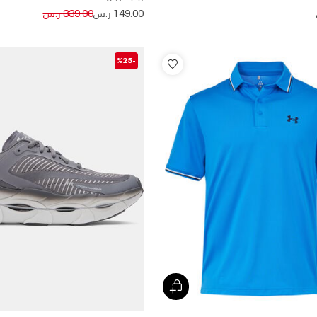
Price reduced from
to
149.00 ر.س
339.00 ر.س
-%25