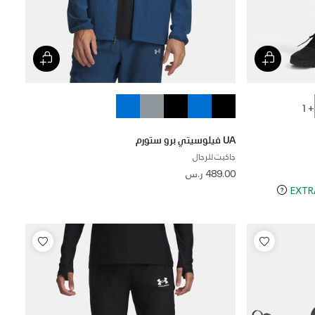
+ 1
UA فيلوسيتي برو ستورم
جاكيت للرجال
489.00 ر.س