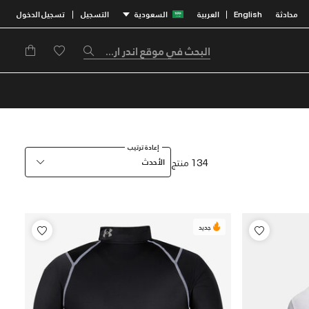
محادثة
English
العربية
السعودية
التسجيل
تسجيل الدخول
|
|
إعادة ترتيب
134 منتج
الأحدث
جديد