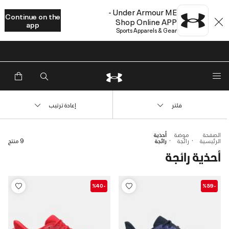
Under Armour ME -
Continue on the
Shop Online APP
app
Sports Apparels & Gear
خصم إضافي 20%*. باستخدام الكود EXTRA20
فلتر
إعادة ترتيب
الصفحة
موضة
أحذية
الرئيسية
رائجة
رائجة
9 منتج
أحذية رائجة
-%40
-%59