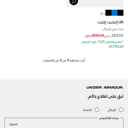
+ 3
UA إنفنيت إيليت
حذاء جري للرجال
Price reduced from
to
539.00 ر.س
899.00 ر.س
*خصم إضافي 20%. كود الخصم:
EXTRA20
ابق على اطلاع دائم.
للرجال
للنساء
بريدك الإلكتروني
اشترك