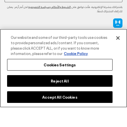
باشتراكك بنشرتنا الإلكترونية، فأنت توافق على
و
لدى أندر آرمر. يمكن
الشروط والأحكام
سياسة الخصوصية
لك إلغاء الاشتراك لاحقًا.
طرق الدفع المعتمدة
Our website and some of our third-party tools use cookies
to provide personalized ads/content. If you consent,
please click ACCEPT ALL, or if you want to know more
information, please refer to our
Cookie Policy
للتواصل
Cookies Settings
خدمة العملاء
Reject All
Accept All Cookies
حول أندر آرمر
أندر آرمر على الشبكات الاجتماعية