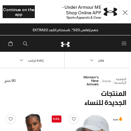
Under Armour ME -
Continue on the
Shop Online APP
app
Sports Apparels & Gear
خصم إضافي 20%*. باستخدام الكود EXTRA20
فلتر
إعادة ترتيب
Women's
الصفحة
جديدنا
New
90 منتج
الرئيسية
Arrivals
المنتجات
الجديدة للنساء
-%32
جديد