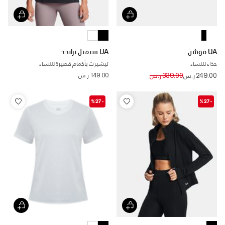
UA موشن
UA سيمبل براندد
حذاء للنساء
تيشيرت بأكمام قصيرة للنساء
Price reduced from
to
249.00 ر.س
339.00 ر.س
149.00 ر.س
-%27
-%27