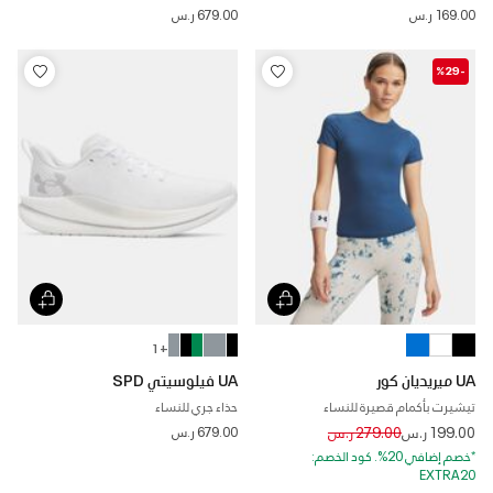
169.00 ر.س
679.00 ر.س
-%29
+ 1
UA ميريديان كور
UA فيلوسيتي SPD
تيشيرت بأكمام قصيرة للنساء
حذاء جري للنساء
Price reduced from
to
199.00 ر.س
279.00 ر.س
679.00 ر.س
*خصم إضافي 20%. كود الخصم:
EXTRA20