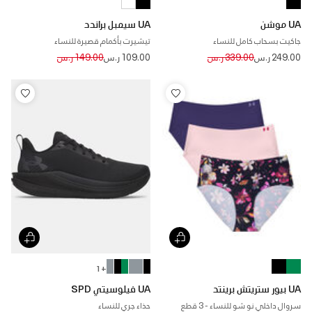
UA موشن
UA سيمبل براندد
جاكيت بسحاب كامل للنساء
تيشيرت بأكمام قصيرة للنساء
Price reduced from
to
Price reduced from
to
249.00 ر.س
339.00 ر.س
109.00 ر.س
149.00 ر.س
+ 1
UA بيور ستريتش برينتد
UA فيلوسيتي SPD
سروال داخلي نو شو للنساء - 3 قطع
حذاء جري للنساء