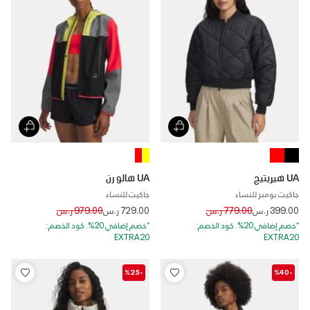
UA هيريتيج
UA هالو رن
جاكيت بومبر للنساء
جاكيت للنساء
Price reduced from
to
Price reduced from
to
399.00 ر.س
779.00 ر.س
729.00 ر.س
979.00 ر.س
*خصم إضافي 20%. كود الخصم:
*خصم إضافي 20%. كود الخصم:
EXTRA20
EXTRA20
-%25
-%40