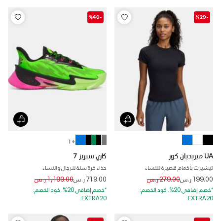
-%40
-%29
+ 1
UA ميريديان كور
كاري سيريز 7
تيشيرت بأكمام قصيرة للنساء
حذاء كرة سلة للرجال والنساء
Price reduced from
to
Price reduced from
to
199.00 ر.س
279.00 ر.س
719.00 ر.س
1,199.00 ر.س
*خصم إضافي 20%. كود الخصم:
*خصم إضافي 20%. كود الخصم:
EXTRA20
EXTRA20