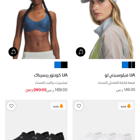
UA فيلوسيتي لو
UA كونتور ريسرباك
قبعة قابلة للتعديل للنساء
تيشيرت براليت للنساء
Price reduced from
to
149.00 ر.س
169.00 ر.س
249.00 ر.س
جديد
جديد