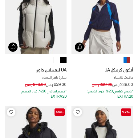
أيكون كرينكل UA
UA ليميتلس داون
جاكيت للنساء
سترة بافر للنساء
Price reduced from
to
Price reduced from
to
239.00 ر.س
399.00 ر.س
659.00 ر.س
879.00 ر.س
*خصم إضافي 20%. كود الخصم:
*خصم إضافي 20%. كود الخصم:
EXTRA20
EXTRA20
-%45
-%25