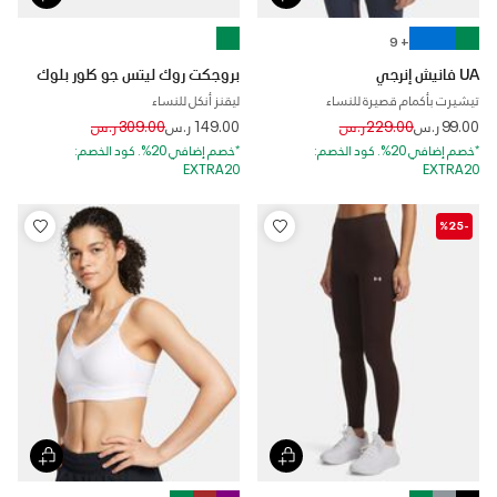
+ 9
UA فانيش إنرجي
بروجكت روك ليتس جو كلور بلوك
تيشيرت بأكمام قصيرة للنساء
ليقنز أنكل للنساء
Price reduced from
to
Price reduced from
to
99.00 ر.س
229.00 ر.س
149.00 ر.س
309.00 ر.س
*خصم إضافي 20%. كود الخصم:
*خصم إضافي 20%. كود الخصم:
EXTRA20
EXTRA20
-%25