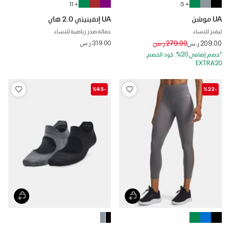
+ 11
+ 5
UA موشن
UA إنفينيتي 2.0 هاي
ليقنز للنساء
حمالة صدر رياضية للنساء
Price reduced from
to
209.00 ر.س
279.00 ر.س
319.00 ر.س
*خصم إضافي 20%. كود الخصم:
EXTRA20
-%45
-%32