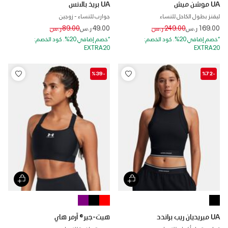
UA موشن ميش
UA بريذ بالانس
ليقنز بطول الكاحل للنساء
جوارب للنساء - زوجين
Price reduced from
to
Price reduced from
to
169.00 ر.س
249.00 ر.س
49.00 ر.س
89.00 ر.س
*خصم إضافي 20%. كود الخصم:
*خصم إضافي 20%. كود الخصم:
EXTRA20
EXTRA20
-%39
-%72
UA ميريديان ريب براندد
هيت-جير® آرمر هاي