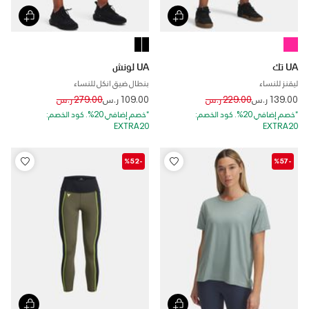
UA تك
UA لونش
ليقنز للنساء
بنطال ضيق انكل للنساء
Price reduced from
to
Price reduced from
to
139.00 ر.س
229.00 ر.س
109.00 ر.س
279.00 ر.س
*خصم إضافي 20%. كود الخصم:
*خصم إضافي 20%. كود الخصم:
EXTRA20
EXTRA20
-%52
-%57