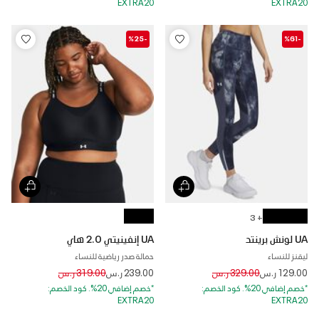
EXTRA20
EXTRA20
-%25
-%61
+ 3
UA لونش برينتد
UA إنفينيتي 2.0 هاي
ليقنز للنساء
حمالة صدر رياضية للنساء
Price reduced from
to
Price reduced from
to
129.00 ر.س
329.00 ر.س
239.00 ر.س
319.00 ر.س
*خصم إضافي 20%. كود الخصم:
*خصم إضافي 20%. كود الخصم:
EXTRA20
EXTRA20