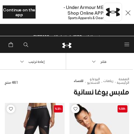
Under Armour ME -
Continue on the
Shop Online APP
app
Sports Apparels & Gear
خصم إضافي 20%*. باستخدام الكود EXTRA20
فلتر
إعادة ترتيب
الصفحة
اليوغا و
رياضات
للنساء
الرئيسية
الاستديو
461 منتج
ملابس يوغا نسائية
-%31
-%59