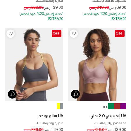
تيشيرت بلا أكمام للنساء
صدرية رياضية للنساء
Price reduced from
to
Price reduced from
to
69.00 ر.س
249.00 ر.س
139.00 ر.س
229.00 ر.س
*خصم إضافي 20%. كود الخصم:
*خصم إضافي 20%. كود الخصم:
EXTRA20
EXTRA20
-%65
-%56
+ 11
UA إنفينيتي 2.0 هاي
UA هالو بوندد
حمالة صدر رياضية للنساء
صدرية رياضية للنساء
Price reduced from
to
Price reduced from
to
139.00 ر.س
319.00 ر.س
119.00 ر.س
339.00 ر.س