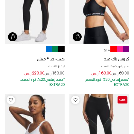
+ 51
كروس باك ميد
هيت-جير® ميش
صدرية رياضية للنساء
ليقنز للنساء
Price reduced from
to
Price reduced from
to
69.00 ر.س
169.00 ر.س
159.00 ر.س
229.00 ر.س
*خصم إضافي 20%. كود الخصم:
*خصم إضافي 20%. كود الخصم:
EXTRA20
EXTRA20
-%30