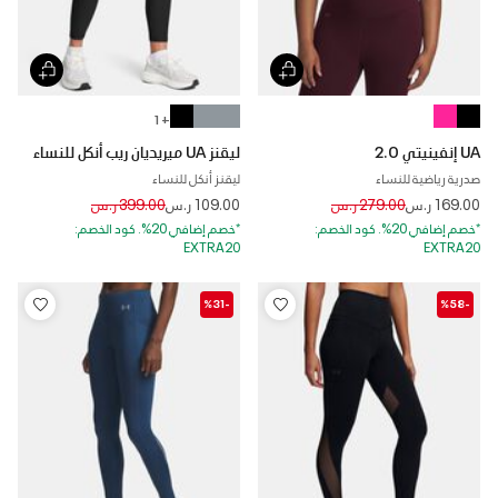
+ 1
UA إنفينيتي 2.0
ليقنز UA ميريديان ريب أنكل للنساء
صدرية رياضية للنساء
ليقنز أنكل للنساء
Price reduced from
to
Price reduced from
to
169.00 ر.س
279.00 ر.س
109.00 ر.س
399.00 ر.س
*خصم إضافي 20%. كود الخصم:
*خصم إضافي 20%. كود الخصم:
EXTRA20
EXTRA20
-%31
-%58