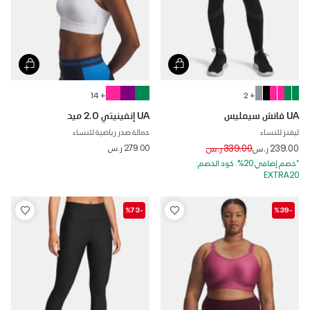
+ 14
+ 2
UA فانش سيمليس
UA إنفينيتي 2.0 ميد
ليقنز للنساء
حمالة صدر رياضية للنساء
Price reduced from
to
239.00 ر.س
339.00 ر.س
279.00 ر.س
*خصم إضافي 20%. كود الخصم:
EXTRA20
-%73
-%39