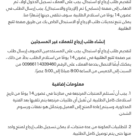
لتقديم طلب إرجاع أو استبدال، يجب على العملاء تسجيل الدخول أولًا، ثم
الذهاب إلى صفحة (حسابي) ثم (الإرجاع والاستبدال). يجب إرسال الطلب في
غضون 14 يومًا من استلام الطلبية. سوف تتلقى حينها إشعارًا منا.
يمكن تتبع تحديثات طلب الإرجاع أو الاستبدال الخاص بك عن طريق صفحة
تتبع
الطلبية
.
إنشاء طلب إرجاع للعملاء غير المسجلين
لتقديم طلب إرجاع أو استبدال، يجب على المستخدمين الضيوف إرسال طلب
عبر صفحة
تتبع الطلبية
في غضون 14 يومًا من استلام الطلب. بدلاً من ذلك ،
يمكنك أيضًا الاتصال بخدمة العملاء على الرقم 00966114339460 من
السبت إلى الخميس من الساعة 8:00 صباحًا إلى 5:00 عصرًا.
معلومات إضافية
يجب أن تُستلم المنتجات المرتجعة في مخازننا في غضون 14 يومًا من تاريخ
استلامك كامل الطلبية. لن تُقبل أي طلبيات مرتجعة يتم تلقيها بعد الفترة
المذكورة، وسيتم إعادة المنتج إلى العميل ويتحمّل هو نفقات ورسوم
الشحن.
للطلبيات المكونة من عدة منتجات، لا يمكن تسجيل طلب إرجاع لمنتج واحد
منها حتى يتم توصيل كامل الطلبية.