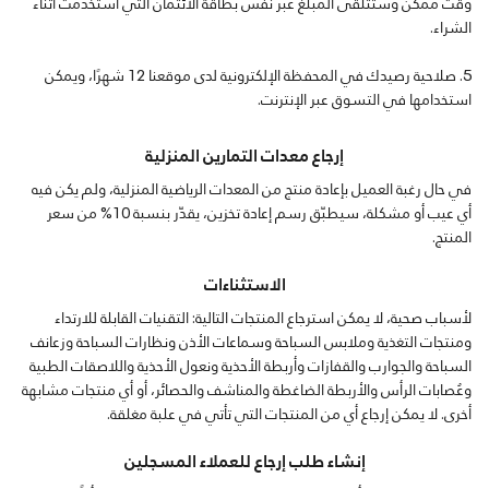
وقت ممكن وستتلقى المبلغ عبر نفس بطاقة الائتمان التي استُخدمت أثناء
الشراء.
صلاحية رصيدك في المحفظة الإلكترونية لدى موقعنا 12 شهرًا، ويمكن
استخدامها في التسوق عبر الإنترنت.
إرجاع معدات التمارين المنزلية
في حال رغبة العميل بإعادة منتج من المعدات الرياضية المنزلية، ولم يكن فيه
أي عيب أو مشكلة، سيطبّق رسم إعادة تخزين، يقدّر بنسبة 10% من سعر
المنتج.
الاستثناءات
لأسباب صحية، لا يمكن استرجاع المنتجات التالية: التقنيات القابلة للارتداء
ومنتجات التغذية وملابس السباحة وسماعات الأذن ونظارات السباحة وزعانف
السباحة والجوارب والقفازات وأربطة الأحذية ونعول الأحذية واللاصقات الطبية
وعُصابات الرأس والأربطة الضاغطة والمناشف والحصائر، أو أي منتجات مشابهة
أخرى. لا يمكن إرجاع أي من المنتجات التي تأتي في علبة مغلقة.
إنشاء طلب إرجاع للعملاء المسجلين