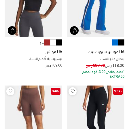
+ 1
UA موشن سبورت تيب
UA موشن
بنطال فلار للنساء
تيشيرت بلا أكمام للنساء
Price reduced from
to
119.00 ر.س
339.00 ر.س
169.00 ر.س
*خصم إضافي 20%. كود الخصم:
EXTRA20
-%40
-%32