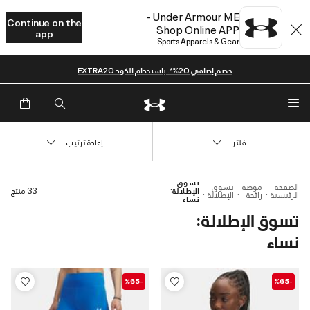
Under Armour ME -
Continue on the
Shop Online APP
app
Sports Apparels & Gear
خصم إضافي 20%*. باستخدام الكود EXTRA20
فلتر
إعادة ترتيب
تسوق
الصفحة
موضة
تسوق
الإطلالة:
33 منتج
الرئيسية
رائجة
الإطلالة
نساء
تسوق الإطلالة:
نساء
-%65
-%65