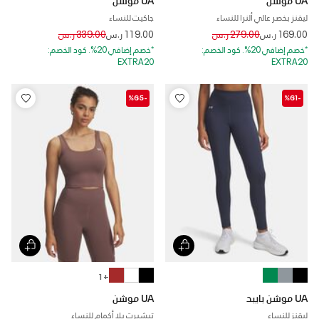
ليقنز بخصر عالي ألنرا للنساء
جاكيت للنساء
Price reduced from
to
Price reduced from
to
169.00 ر.س
279.00 ر.س
119.00 ر.س
339.00 ر.س
*خصم إضافي 20%. كود الخصم:
*خصم إضافي 20%. كود الخصم:
EXTRA20
EXTRA20
-%65
-%61
+ 1
UA موشن بايبد
UA موشن
ليقنز للنساء
تيشيرت بلا أكمام للنساء