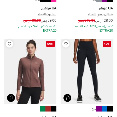
UA موشن
UA موشن
بنطال رياضي للنساء
تيشيرت للنساء
Price reduced from
to
Price reduced from
to
129.00 ر.س
319.00 ر.س
59.00 ر.س
199.00 ر.س
*خصم إضافي 20%. كود الخصم:
*خصم إضافي 20%. كود الخصم:
EXTRA20
EXTRA20
-%65
-%39
+ 2
UA موشن
UA موشن