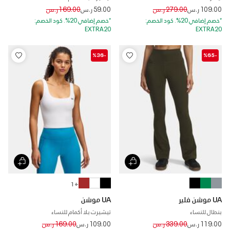
Price reduced from
to
Price reduced from
to
109.00 ر.س
279.00 ر.س
59.00 ر.س
169.00 ر.س
*خصم إضافي 20%. كود الخصم:
*خصم إضافي 20%. كود الخصم:
EXTRA20
EXTRA20
-%36
-%65
+ 1
UA موشن فلير
UA موشن
بنطال للنساء
تيشيرت بلا أكمام للنساء
Price reduced from
to
Price reduced from
to
119.00 ر.س
339.00 ر.س
109.00 ر.س
169.00 ر.س