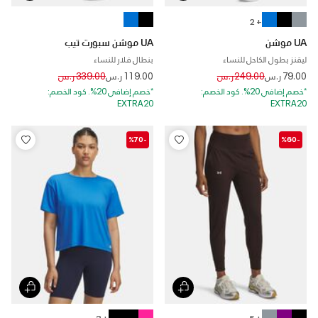
+ 2
UA موشن
UA موشن سبورت تيب
ليقنز بطول الكاحل للنساء
بنطال فلار للنساء
Price reduced from
to
Price reduced from
to
79.00 ر.س
249.00 ر.س
119.00 ر.س
339.00 ر.س
*خصم إضافي 20%. كود الخصم:
*خصم إضافي 20%. كود الخصم:
EXTRA20
EXTRA20
-%70
-%60
+ 3
+ 5