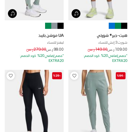
هيت-جير® شورتي
UA موشن بايبد
شورت 3 إنش للنساء
ليقنز للنساء
Price reduced from
to
Price reduced from
to
109.00 ر.س
149.00 ر.س
99.00 ر.س
279.00 ر.س
*خصم إضافي 20%. كود الخصم:
*خصم إضافي 20%. كود الخصم:
EXTRA20
EXTRA20
-%29
-%64