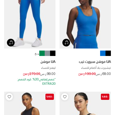
+ 5
UA موشن سبورت تيب
UA موشن
تيشيرت بلا أكمام للنساء
ليقنز للنساء
Price reduced from
to
Price reduced from
to
69.00 ر.س
199.00 ر.س
99.00 ر.س
279.00 ر.س
*خصم إضافي 20%. كود الخصم:
EXTRA20
-%40
-%65