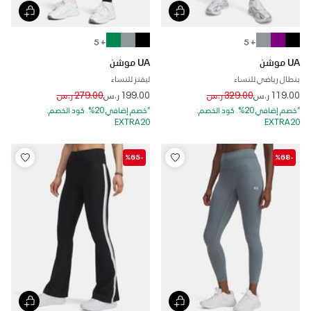
+ 5
+ 5
UA موشن
UA موشن
بنطال رياضي للنساء
ليقنز للنساء
Price reduced from
to
Price reduced from
to
119.00 ر.س
329.00 ر.س
199.00 ر.س
279.00 ر.س
*خصم إضافي 20%. كود الخصم:
*خصم إضافي 20%. كود الخصم:
EXTRA20
EXTRA20
-%65
-%68