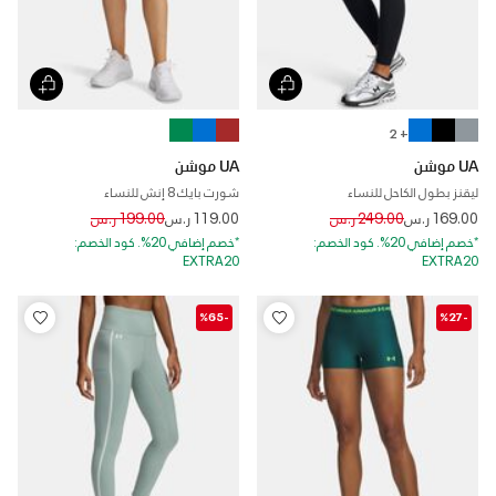
+ 2
UA موشن
UA موشن
ليقنز بطول الكاحل للنساء
شورت بايك 8 إنش للنساء
Price reduced from
to
Price reduced from
to
169.00 ر.س
249.00 ر.س
119.00 ر.س
199.00 ر.س
*خصم إضافي 20%. كود الخصم:
*خصم إضافي 20%. كود الخصم:
EXTRA20
EXTRA20
-%65
-%27