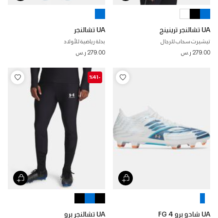
UA تشالنجر ترينينج
UA تشالنجر
تيشيرت سحاب للرجال
بدلة رياضية للأولاد
279.00 ر.س
279.00 ر.س
-%41
UA شادو برو 4 FG
UA تشالنجر برو