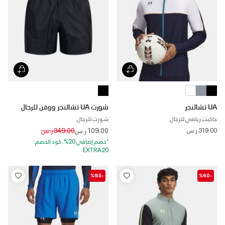
UA تشالنجر
شورت UA تشالنجر ووفن للرجال
جاكيت رياضي للرجال
شورت للرجال
Price reduced from
to
319.00 ر.س
109.00 ر.س
349.00 ر.س
*خصم إضافي 20%. كود الخصم:
EXTRA20
-%65
-%40