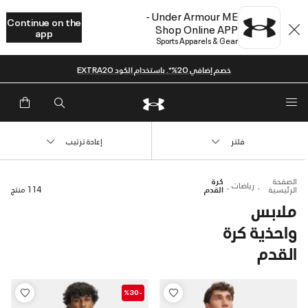
Under Armour ME -
Continue on the
Shop Online APP
app
Sports Apparels & Gear
خصم إضافي 20%*. باستخدام الكود EXTRA20
فلتر
إعادة ترتيب
الصفحة
كرة
رياضات
الرئيسية
القدم
114 منتج
ملابس
واحذية كرة
القدم
-%30