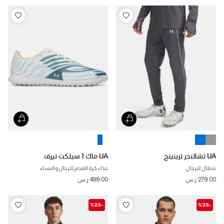
UA تشالنجر ترينينج
UA ماك 1 سيلكت تيرف
بنطال للرجال
حذاء كرة القدم للرجال والنساء
279.00 ر.س
499.00 ر.س
-%25
-%25