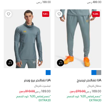
499.00 ر.س
199.00 ر.س
-%41
-%39
UA تشالنجر ترينينج
UA تشالنجر برو وينتر
بنطال للرجال
تيشيرت للرجال
Price reduced from
to
Price reduced from
to
169.00 ر.س
279.00 ر.س
189.00 ر.س
319.00 ر.س
*خصم إضافي 20%. كود الخصم:
*خصم إضافي 20%. كود الخصم:
EXTRA20
EXTRA20