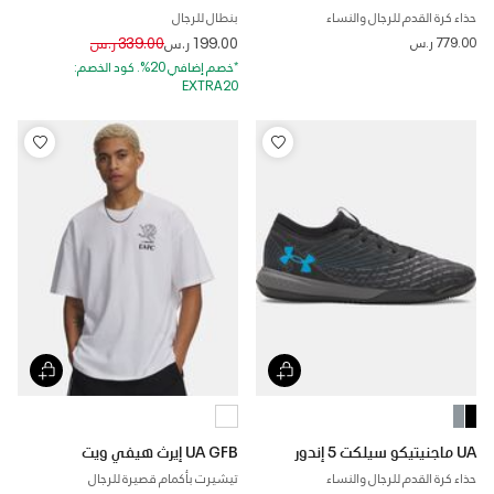
حذاء كرة القدم للرجال والنساء
بنطال للرجال
Price reduced from
to
779.00 ر.س
199.00 ر.س
339.00 ر.س
*خصم إضافي 20%. كود الخصم:
EXTRA20
UA ماجنيتيكو سيلكت 5 إندور
UA GFB إيرث هيفي ويت
حذاء كرة القدم للرجال والنساء
تيشيرت بأكمام قصيرة للرجال