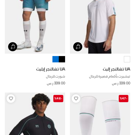
UA تشالنجر إليت
UA تشالنجر إيليت
تيشيرت بأكمام قصيرة للرجال
شورت للرجال
339.00 ر.س
339.00 ر.س
-%48
-%47