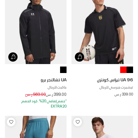
UA 96 تيراس كونتري
UA تشالنجر برو
تيشيرت جيرسي للرجال
جاكيت للرجال
Price reduced from
to
339.00 ر.س
399.00 ر.س
569.00 ر.س
*خصم إضافي 20%. كود الخصم:
EXTRA20