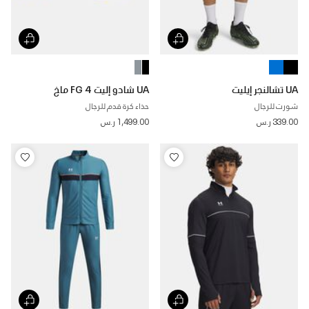
UA تشالنجر إيليت
UA شادو إليت 4 FG ماخ
شورت للرجال
حذاء كرة قدم للرجال
339.00 ر.س
1,499.00 ر.س