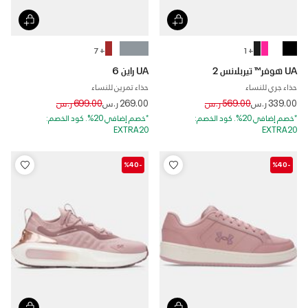
+ 7
+ 1
UA هوفر™ تيربلانس 2
UA راين 6
حذاء جري للنساء
حذاء تمرين للنساء
Price reduced from
to
Price reduced from
to
339.00 ر.س
569.00 ر.س
269.00 ر.س
699.00 ر.س
*خصم إضافي 20%. كود الخصم:
*خصم إضافي 20%. كود الخصم:
EXTRA20
EXTRA20
-%40
-%40