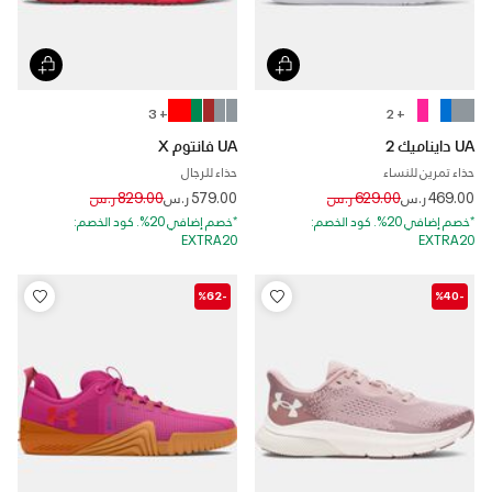
+ 3
+ 2
UA دايناميك 2
UA فانتوم X
حذاء تمرين للنساء
حذاء للرجال
Price reduced from
to
Price reduced from
to
469.00 ر.س
629.00 ر.س
579.00 ر.س
829.00 ر.س
*خصم إضافي 20%. كود الخصم:
*خصم إضافي 20%. كود الخصم:
EXTRA20
EXTRA20
-%62
-%40