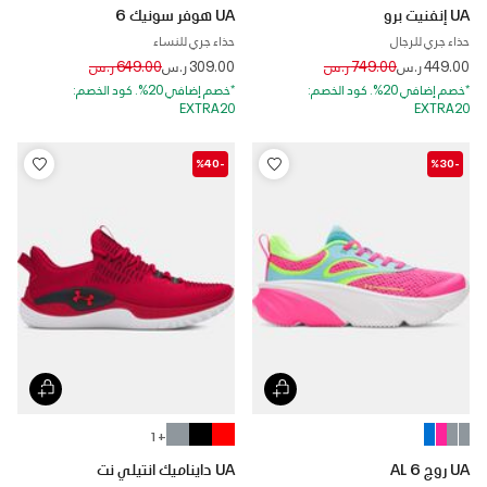
UA إنفنيت برو
UA هوفر سونيك 6
حذاء جري للرجال
حذاء جري للنساء
Price reduced from
to
Price reduced from
to
449.00 ر.س
749.00 ر.س
309.00 ر.س
649.00 ر.س
*خصم إضافي 20%. كود الخصم:
*خصم إضافي 20%. كود الخصم:
EXTRA20
EXTRA20
-%40
-%30
+ 1
UA روج 6 AL
UA دايناميك انتيلي نت