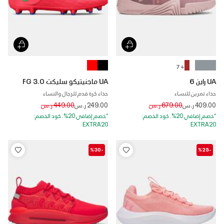
+ 7
UA راين 6
UA ماجنيتيكو سليكت 3.0 FG
حذاء تمرين للنساء
حذاء كرة قدم للرجال والنساء
Price reduced from
to
Price reduced from
to
409.00 ر.س
679.00 ر.س
249.00 ر.س
449.00 ر.س
*خصم إضافي 20%. كود الخصم:
*خصم إضافي 20%. كود الخصم:
EXTRA20
EXTRA20
-%30
-%25