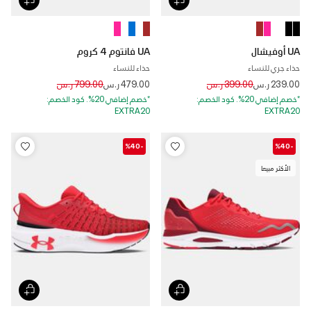
UA أوفيشال
UA فانتوم 4 كروم
حذاء جري للنساء
حذاء للنساء
Price reduced from
to
Price reduced from
to
239.00 ر.س
399.00 ر.س
479.00 ر.س
799.00 ر.س
*خصم إضافي 20%. كود الخصم:
*خصم إضافي 20%. كود الخصم:
EXTRA20
EXTRA20
-%40
-%40
الأكثر مبيعا