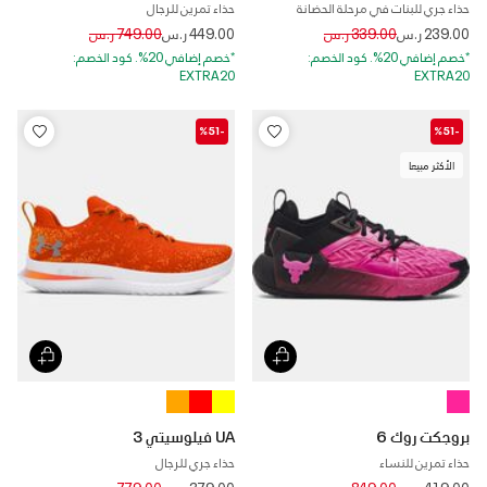
حذاء جري للبنات في مرحلة الحضانة
حذاء تمرين للرجال
Price reduced from
to
Price reduced from
to
239.00 ر.س
339.00 ر.س
449.00 ر.س
749.00 ر.س
*خصم إضافي 20%. كود الخصم:
*خصم إضافي 20%. كود الخصم:
EXTRA20
EXTRA20
-%51
-%51
الأكثر مبيعا
بروجكت روك 6
UA فيلوسيتي 3
حذاء تمرين للنساء
حذاء جري للرجال
Price reduced from
to
Price reduced from
to
419.00 ر.س
849.00 ر.س
379.00 ر.س
779.00 ر.س