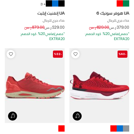
+ 3
UA هوفر سونيك 6
UA إنفنيت إيليت
حذاء جري للرجال
حذاء جري للرجال
Price reduced from
to
Price reduced from
to
379.00 ر.س
629.00 ر.س
529.00 ر.س
879.00 ر.س
*خصم إضافي 20%. كود الخصم:
*خصم إضافي 20%. كود الخصم:
EXTRA20
EXTRA20
-%52
-%40