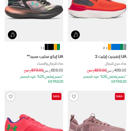
+ 1
+ 2
UA إنفينيت إيليت 2
UA إيكو سليب سبيد™
حذاء جري للرجال
حذاء للرجال والنساء
Price reduced from
to
Price reduced from
to
499.00 ر.س
829.00 ر.س
659.00 ر.س
879.00 ر.س
*خصم إضافي 20%. كود الخصم:
*خصم إضافي 20%. كود الخصم:
EXTRA20
EXTRA20
-%45
-%40