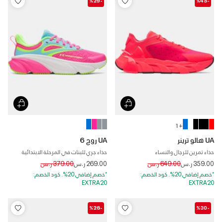
-%29
-%45
+ 1
UA هالو ترينر
UA روج 6
حذاء تمرين للرجال والنساء
حذاء جري للبنات في المرحلة الابتدائية
Price reduced from
to
Price reduced from
to
359.00 ر.س
649.00 ر.س
269.00 ر.س
379.00 ر.س
*خصم إضافي 20%. كود الخصم:
*خصم إضافي 20%. كود الخصم:
EXTRA20
EXTRA20
-%26
-%30