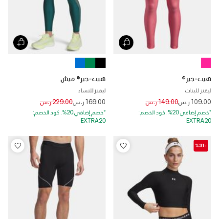
هيت-جير®
هيت-جير® ميش
ليقنز للبنات
ليقنز للنساء
Price reduced from
to
Price reduced from
to
109.00 ر.س
149.00 ر.س
169.00 ر.س
229.00 ر.س
*خصم إضافي 20%. كود الخصم:
*خصم إضافي 20%. كود الخصم:
EXTRA20
EXTRA20
-%31