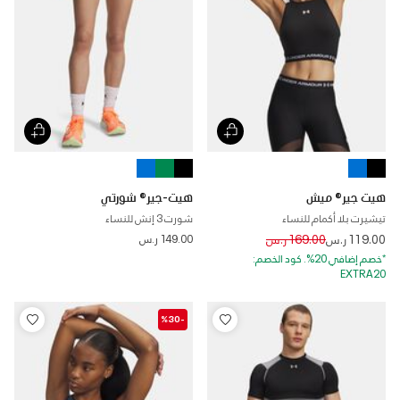
هيت جير® ميش
هيت-جير® شورتي
تيشيرت بلا أكمام للنساء
شورت 3 إنش للنساء
Price reduced from
to
119.00 ر.س
169.00 ر.س
149.00 ر.س
*خصم إضافي 20%. كود الخصم:
EXTRA20
-%30