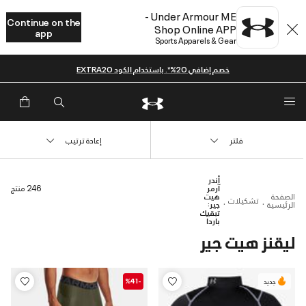
Under Armour ME -
Continue on the
Shop Online APP
app
Sports Apparels & Gear
خصم إضافي 20%*. باستخدام الكود EXTRA20
فلتر
إعادة ترتيب
أندر
آرمر
246 منتج
الصفحة
هيت
تشكيلات
الرئيسية
جير:
تبقيك
بارداً
ليقنز هيت جير
-%41
جديد