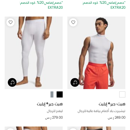
*خصم إضافي 20%. كود الخصم:
*خصم إضافي 20%. كود الخصم:
EXTRA20
EXTRA20
هيت-جير® إيليت
هيت جير® إيليت
تيشيرت بلا أكمام بياقة عالية للرجال
ليقنز للرجال
249.00 ر.س
279.00 ر.س