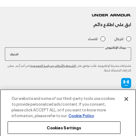
ابق على اطلاع دائم.
للرجال
للنساء
بريدك الإلكتروني
اشترك
باشتراكك بنشرتنا الإلكترونية، فأنت توافق على
و
لدى أندر آرمر. يمكن
الشروط والأحكام
سياسة الخصوصية
لك إلغاء الاشتراك لاحقًا.
طرق الدفع المعتمدة
Our website and some of our third-party tools use cookies
to provide personalized ads/content. If you consent,
please click ACCEPT ALL, or if you want to know more
information, please refer to our
Cookie Policy
للتواصل
Cookies Settings