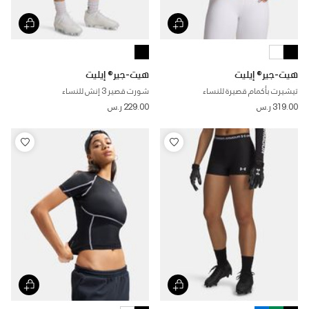
هيت-جير® إيليت
هيت-جير® إيليت
تيشيرت بأكمام قصيرة للنساء
شورت قصير 3 إنش للنساء
319.00 ر.س
229.00 ر.س