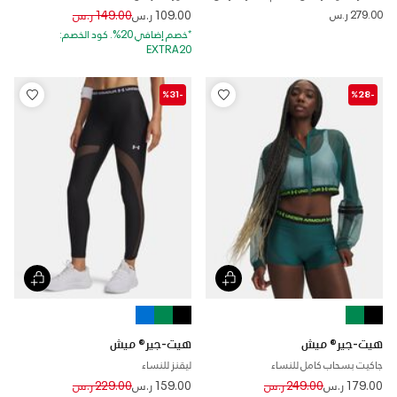
Price reduced from
to
279.00 ر.س
109.00 ر.س
149.00 ر.س
*خصم إضافي 20%. كود الخصم:
EXTRA20
-%31
-%28
هيت-جير® ميش
هيت-جير® ميش
جاكيت بسحاب كامل للنساء
ليقنز للنساء
Price reduced from
to
Price reduced from
to
179.00 ر.س
249.00 ر.س
159.00 ر.س
229.00 ر.س