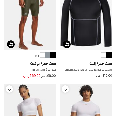
+ 2
هيت-جير® إليت
هيت-جير® بوكيت
تيشيرت كومبريشن برقبة عالية وأكمام
شورت 9 إنش للرجال
طويلة للرجال
Price reduced from
to
319.00 ر.س
99.00 ر.س
169.00 ر.س