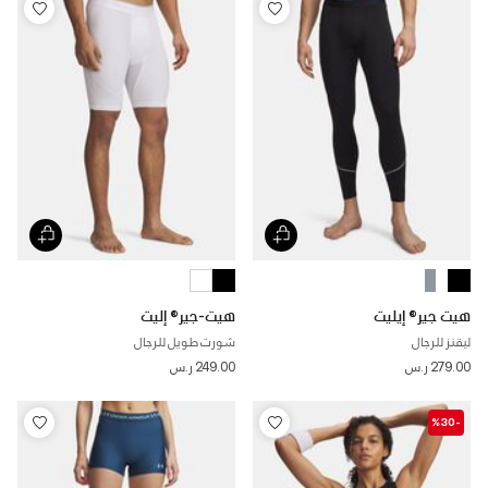
هيت جير® إيليت
هيت-جير® إليت
ليقنز للرجال
شورت طويل للرجال
279.00 ر.س
249.00 ر.س
-%30