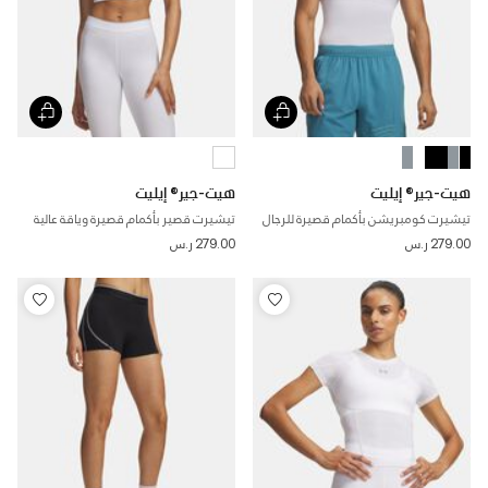
هيت-جير® إيليت
هيت-جير® إيليت
تيشيرت كومبريشن بأكمام قصيرة للرجال
تيشيرت قصير بأكمام قصيرة وياقة عالية
للنساء
279.00 ر.س
279.00 ر.س