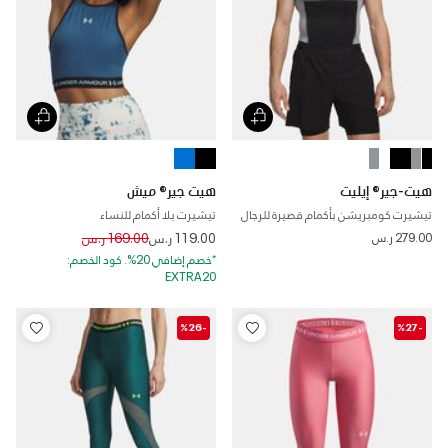
هيت-جير® إيليت
هيت جير® ميش
تيشيرت كومبريشن بأكمام قصيرة للرجال
تيشيرت بلا أكمام للنساء
Price reduced from
to
279.00 ر.س
119.00 ر.س
169.00 ر.س
*خصم إضافي 20%. كود الخصم:
EXTRA20
-%26
-%27