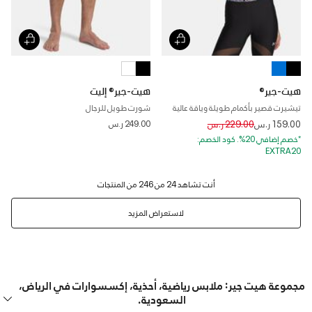
هيت-جير®
هيت-جير® إليت
تيشيرت قصير بأكمام طويلة وياقة عالية
شورت طويل للرجال
للنساء
Price reduced from
to
159.00 ر.س
229.00 ر.س
249.00 ر.س
*خصم إضافي 20%. كود الخصم:
EXTRA20
لاستعراض المزيد
مجموعة هيت جير: ملابس رياضية، أحذية، إكسسوارات في الرياض،
السعودية.