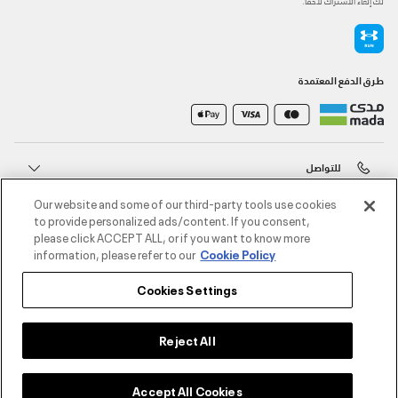
لك إلغاء الاشتراك لاحقًا.
طرق الدفع المعتمدة
للتواصل
Our website and some of our third-party tools use cookies
خدمة العملاء
to provide personalized ads/content. If you consent,
please click ACCEPT ALL, or if you want to know more
information, please refer to our
Cookie Policy
حول أندر آرمر
Cookies Settings
أندر آرمر على الشبكات الاجتماعية
Reject All
©2026 الحقوق محفوظة لشركة اثلوسيتي ش.ذ.م.م،
Accept All Cookies
سياسة الخصوصية
/
الشروط والأحكام
/
سياسة الكوكيز