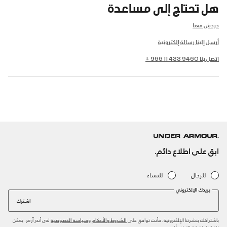
هل تحتاج إلى مساعدة
دردش معنا
أرسل إلينا رسالة إلكترونية
اتصل بنا 9460 433 11 966 +
ابق على اطلاع دائم.
للرجال
للنساء
بريدك الإلكتروني
اشترك
باشتراكك بنشرتنا الإلكترونية، فأنت توافق على
و
لدى أندر آرمر. يمكن
الشروط والأحكام
سياسة الخصوصية