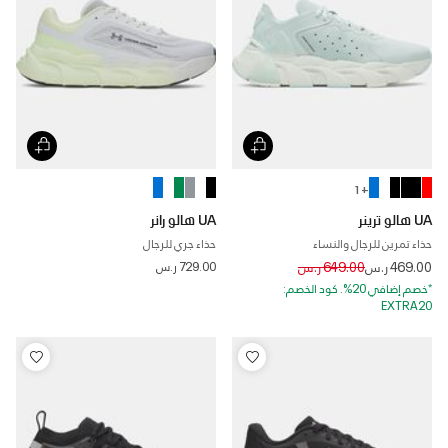
+ 1
UA هالو ترينر
UA هالو رانر
حذاء تمرين للرجال والنساء
حذاء جري للرجال
Price reduced from
to
469.00 ر.س
649.00 ر.س
729.00 ر.س
*خصم إضافي 20%. كود الخصم:
EXTRA20