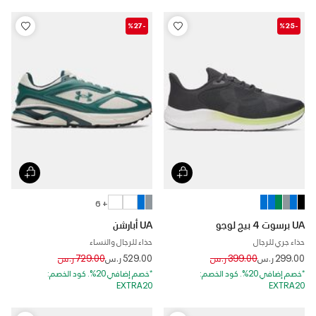
-%27
-%25
+ 6
UA برسوت 4 بيج لوجو
UA أبارشن
حذاء جري للرجال
حذاء للرجال والنساء
Price reduced from
to
Price reduced from
to
299.00 ر.س
399.00 ر.س
529.00 ر.س
729.00 ر.س
*خصم إضافي 20%. كود الخصم:
*خصم إضافي 20%. كود الخصم:
EXTRA20
EXTRA20