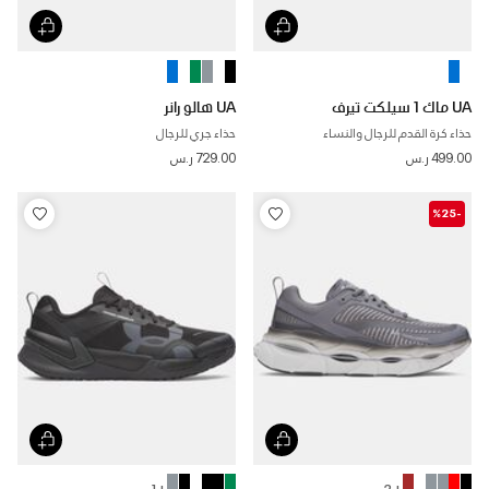
UA ماك 1 سيلكت تيرف
UA هالو رانر
حذاء كرة القدم للرجال والنساء
حذاء جري للرجال
499.00 ر.س
729.00 ر.س
-%25
+ 1
+ 2