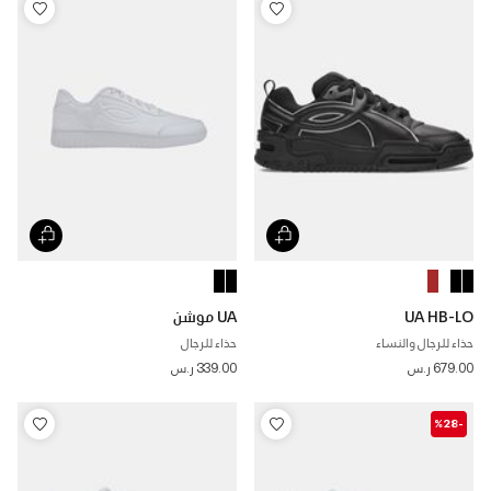
UA HB-LO
UA موشن
حذاء للرجال والنساء
حذاء للرجال
679.00 ر.س
339.00 ر.س
-%28