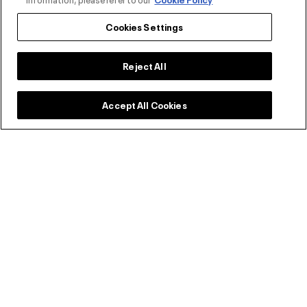
Cookies Settings
Reject All
تسوق أحذية اندر ارمر للرجال في السعودية
Accept All Cookies
ابق على اطلاع دائم.
للرجال
للنساء
بريدك الإلكتروني
اشترك
باشتراكك بنشرتنا الإلكترونية، فأنت توافق على
و
لدى أندر آرمر. يمكن
الشروط والأحكام
سياسة الخصوصية
لك إلغاء الاشتراك لاحقًا.