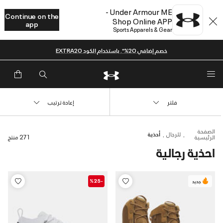
Under Armour ME -
Continue on the
Shop Online APP
app
Sports Apparels & Gear
خصم إضافي 20%*. باستخدام الكود EXTRA20
فلتر
إعادة ترتيب
الصفحة
للرجال
أحذية
الرئيسية
271 منتج
احذية رجالية
-%25
جديد