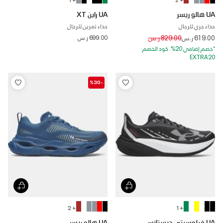
UA هالو ريسر
UA راين XT
حذاء جري للرجال
حذاء تمرين للرجال
Price reduced from
to
619.00 ر.س
829.00 ر.س
699.00 ر.س
*خصم إضافي 20%. كود الخصم:
EXTRA20
-%30
+ 2
+ 1
UA فيلوسيتي ديستانس
UA هالو ريسر