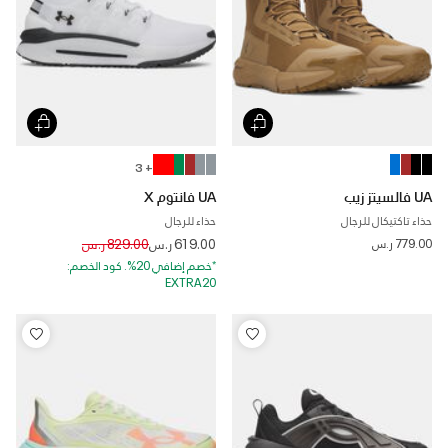
+ 3
UA فالسيتز زيب
UA فانتوم X
حذاء تاكتيكال للرجال
حذاء للرجال
Price reduced from
to
779.00 ر.س
619.00 ر.س
829.00 ر.س
*خصم إضافي 20%. كود الخصم:
EXTRA20