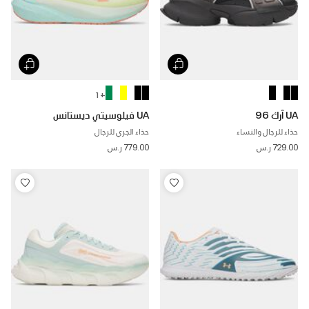
+ 1
UA آرك 96
UA فيلوسيتي ديستانس
حذاء للرجال والنساء
حذاء الجري للرجال
729.00 ر.س
779.00 ر.س