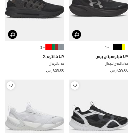
+ 3
+ 1
UA فيلوسيتي بيس
UA فانتوم X
حذاء الجري للرجال
حذاء للرجال
629.00 ر.س
829.00 ر.س