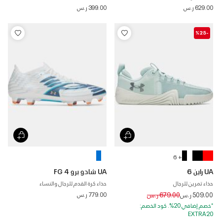
629.00 ر.س
399.00 ر.س
-%25
+ 6
UA راين 6
UA شادو برو 4 FG
حذاء تمرين للرجال
حذاء كرة القدم للرجال والنساء
Price reduced from
to
509.00 ر.س
679.00 ر.س
779.00 ر.س
*خصم إضافي 20%. كود الخصم:
EXTRA20