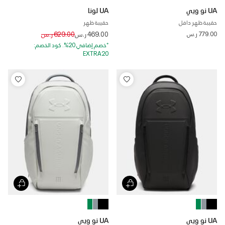
UA نو ويي
UA لونا
حقيبة ظهر دافل
حقيبة ظهر
Price reduced from
to
779.00 ر.س
469.00 ر.س
629.00 ر.س
*خصم إضافي 20%. كود الخصم:
EXTRA20
UA نو ويي
UA نو ويي