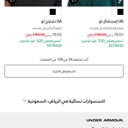
UA إسينشال لو
UA بليتزنج لو
قبعة قابلة للتعديل للنساء
قبعة أدجاستبل للنساء
Price reduced from
to
Price reduced from
to
79.00 ر.س
109.00 ر.س
79.00 ر.س
149.00 ر.س
*خصم إضافي 20%. كود الخصم:
*خصم إضافي 20%. كود الخصم:
EXTRA20
EXTRA20
لاستعراض المزيد
اكسسوارات نسائية في الرياض، السعودية