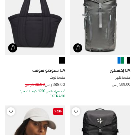
UA إكسبلور
UA ستوديو سوفت
حقيبة ظهر
حقيبة توت
Price reduced from
to
569.00 ر.س
399.00 ر.س
569.00 ر.س
*خصم إضافي 20%. كود الخصم:
EXTRA20
-%28