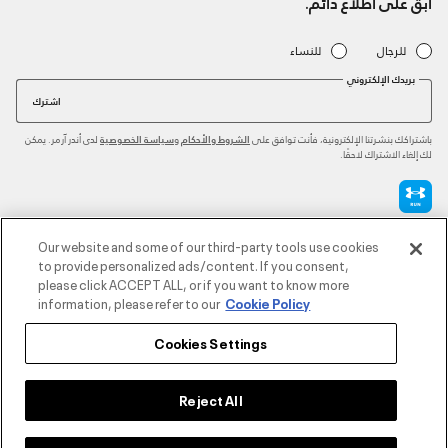
ابق على اطلاع دائم.
للرجال
للنساء
بريدك الإلكتروني
اشترك
باشتراكك بنشرتنا الإلكترونية، فأنت توافق على
و
لدى أندر آرمر. يمكن
الشروط والأحكام
سياسة الخصوصية
لك إلغاء الاشتراك لاحقًا.
طرق الدفع المعتمدة
Our website and some of our third-party tools use cookies
to provide personalized ads/content. If you consent,
please click ACCEPT ALL, or if you want to know more
information, please refer to our
Cookie Policy
للتواصل
Cookies Settings
خدمة العملاء
Reject All