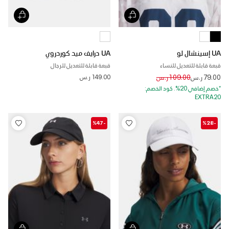
UA إسينشال لو
UA درايف ميد كوردروي
قبعة قابلة للتعديل للنساء
قبعة قابلة للتعديل للرجال
Price reduced from
to
79.00 ر.س
109.00 ر.س
149.00 ر.س
*خصم إضافي 20%. كود الخصم:
EXTRA20
-%47
-%28