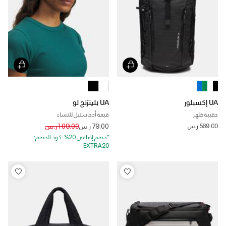
UA إكسبلور
UA بليتزنج لو
حقيبة ظهر
قبعة أدجاستبل للنساء
Price reduced from
to
569.00 ر.س
79.00 ر.س
109.00 ر.س
*خصم إضافي 20%. كود الخصم:
EXTRA20