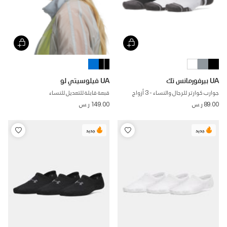
UA بيرفورمانس تك
UA فيلوسيتي لو
جوارب كوارتر للرجال والنساء - 3 أزواج
قبعة قابلة للتعديل للنساء
89.00 ر.س
149.00 ر.س
جديد
جديد