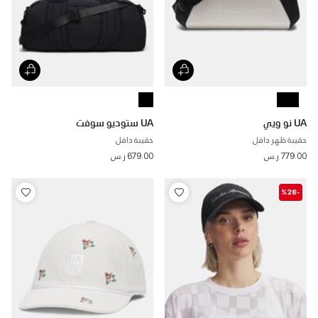
UA نو ويي
UA ستوديو سوفت
حقيبة ظهر دافل
حقيبة دافل
779.00 ر.س
679.00 ر.س
-%28