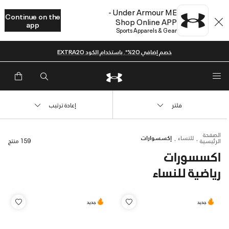
Under Armour ME -
Continue on the
Shop Online APP
app
Sports Apparels & Gear
خصم إضافي 20%*. باستخدام الكود EXTRA20
فلتر
إعادة ترتيب
الصفحة
للنساء
إكسسوارات
الرئيسية
159 منتج
اكسسورات
رياضية للنساء
جديد
جديد