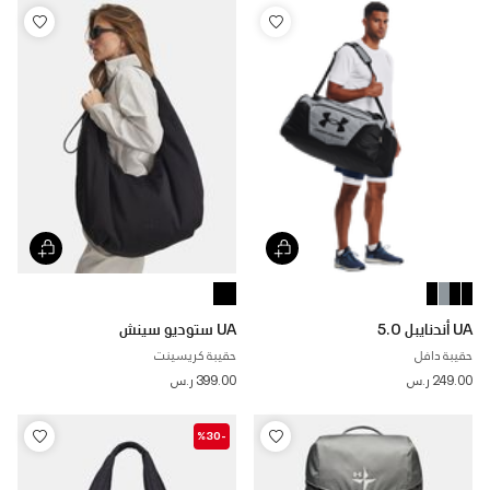
UA أندنايبل 5.0
UA ستوديو سينش
حقيبة دافل
حقيبة كريسينت
249.00 ر.س
399.00 ر.س
-%30