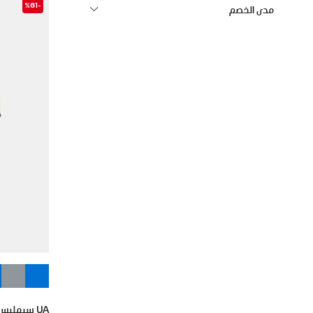
-%61
مدى الخصم
UA سيمليس جريد