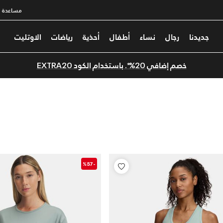
مساعدة
جديدنا
رجال
نساء
أطفال
أحذية
رياضات
الاوتليت
خصم إضافي 20%*. باستخدام الكود EXTRA20
-%57