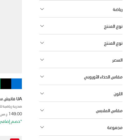
رياضة
نوع المنتج
نوع المنتج
السعر
مقاس الحذاء الأوروبي
اللون
UA فانيش سيمليس ميد
صدرية رياضية لل
مقاس الملابس
 from
149.00 ر.س
*خصم إضافي 20%. كود الخصم: RA20
مجموعة