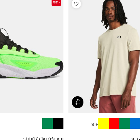
-%51
+ 9
بروجيكت روك 7 ترينينج