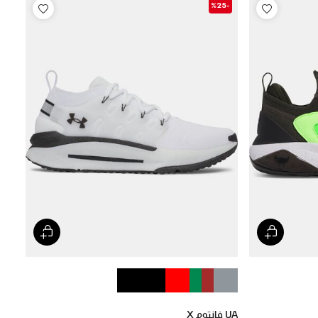
-%25
UA فانتوم X