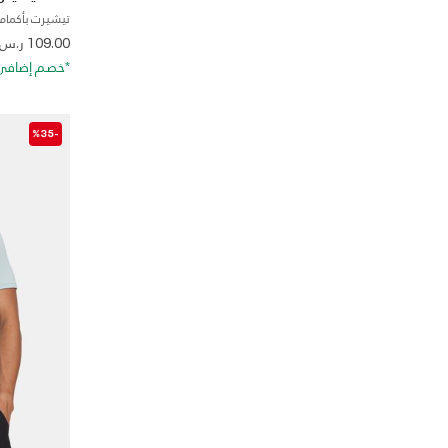
تيشيرت بأكمام 
 from
109.00 ر.س
*خصم إضافي 20%. كود الخصم: RA20
-%35