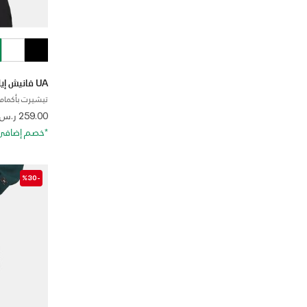
UA فانيش إيليت سيمليس
تيشيرت بأكمام 
 from
259.00 ر.س
*خصم إضافي 20%. كود الخصم: RA20
-%30