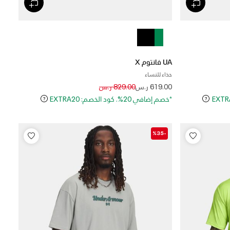
UA فانتوم X
حذاء للنساء
Price reduced from
to
619.00 ر.س
829.00 ر.س
*خصم إضافي 20%. كود الخصم: EXTRA20
-%35