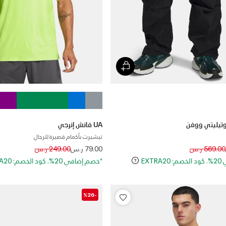
UA فانش إنرجي
تيشيرت بأكمام قصيرة للرجال
Price reduced from
to
Price reduced
to
569.00 ر.س
79.00 ر.س
249.00 ر.س
EXT
*خصم إضافي 20%. كود الخصم: EXTRA20
-%26