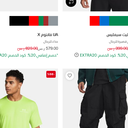
UA فانتوم X
قصيرة للرجال
حذاء للرجال
Price reduced from
to
Price reduced
to
399.00 ر.س
579.00 ر.س
829.00 ر.س
EXT
*خصم إضافي 20%. كود الخصم: EXTRA20
-%68