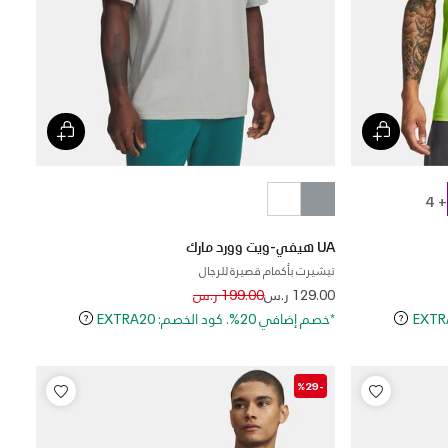
+ 4
UA هيفي-ويت وورد مارك
تيشيرت بأكمام قصيرة للرجال
Price reduced from
to
129.00 ر.س
199.00 ر.س
*خصم إضافي 20%. كود الخصم: EXTRA20
-%29