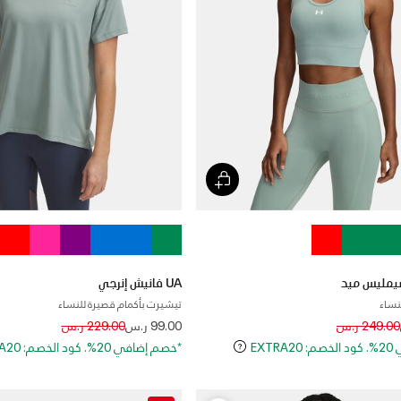
UA فانيش إنرجي
نساء
تيشيرت بأكمام قصيرة للنساء
Price reduced from
to
Price reduced
to
249.00 ر.س
99.00 ر.س
229.00 ر.س
EXT
*خصم إضافي 20%. كود الخصم: EXTRA20