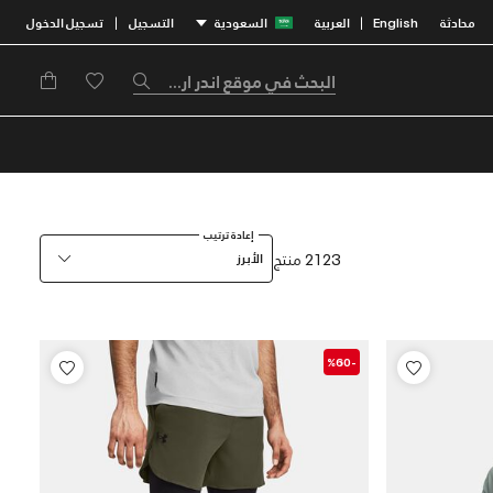
محادثة
English
العربية
السعودية
التسجيل
تسجيل الدخول
|
|
إعادة ترتيب
2123 منتج
الأبرز
-%60