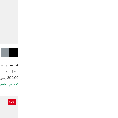
UA سبورت يوتيليتي ووفن
بنطال للرجال
 from
399.00 ر.س
*خصم إضافي 20%. كود الخصم: RA20
-%30