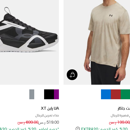
UA راين XT
قصيرة للرجال
حذاء تمرين للرجال
Price reduced from
to
Price reduced
to
199.00 ر.س
519.00 ر.س
699.00 ر.س
EXT
*خصم إضافي 20%. كود الخصم: EXTRA20