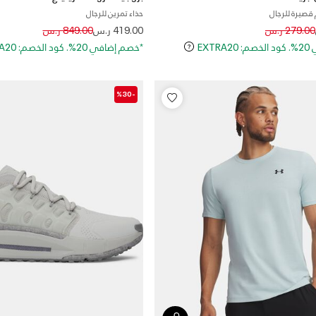
قصيرة للرجال
حذاء تمرين للرجال
Price reduced from
to
Price reduced
to
279.00 ر.س
419.00 ر.س
849.00 ر.س
EXT
*خصم إضافي 20%. كود الخصم: EXTRA20
-%30