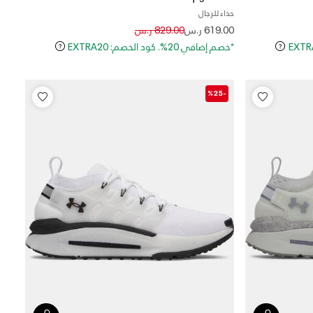
حذاء للرجال
Price reduced from
to
619.00 ر.س
829.00 ر.س
*خصم إضافي 20%. كود الخصم: EXTRA20
-%25