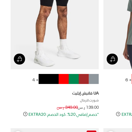
+ 6
+ 4
UA فانيش إيليت
شورت للرجال
Price reduced from
to
139.00 ر.س
349.00 ر.س
*خصم إضافي 20%. كود الخصم: EXTRA20