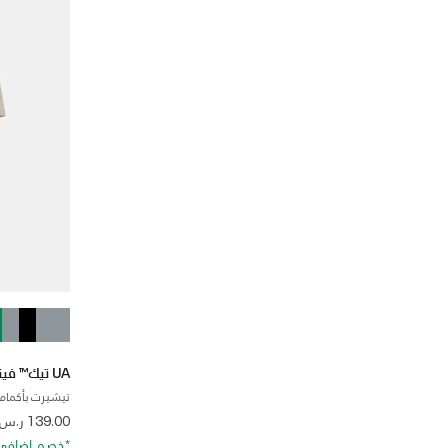
UA تيك™ فينت جاكار
تيشيرت بأكمام 
 from
139.00 ر.س
*خصم إضافي 20%. كود الخصم: RA20