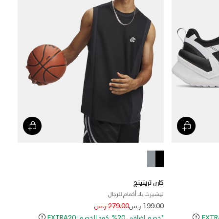
كاري ترينينج
تيشيرت بلا أكمام للرجال
Price reduced from
to
199.00 ر.س
279.00 ر.س
*خصم إضافي 20%. كود الخصم: EXTRA20