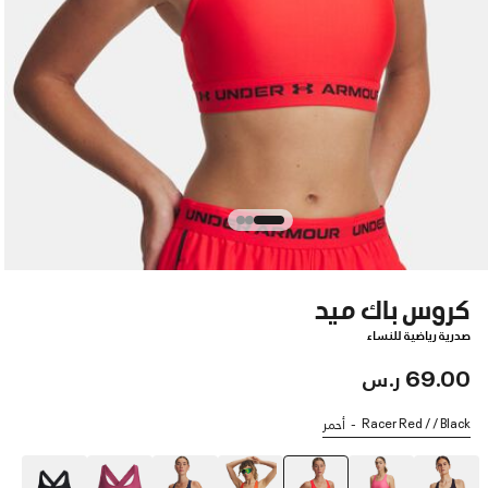
كروس باك ميد
صدرية رياضية للنساء
69.00 ر.س
Racer Red / / Black
أحمر