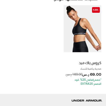
-%59
كروس باك ميد
صدرية رياضية للنساء
69.00 ر.س
to
Price reduced from
169.00 ر.س
*خصم إضافي 20%. كود
الخصم: EXTRA20