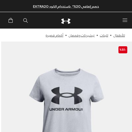
خصم إضافي 20%*. باستخدام الكود EXTRA20
للأطفال
للبنات
تيشيرتات وقمصان
أكمام قصيرة
-%51