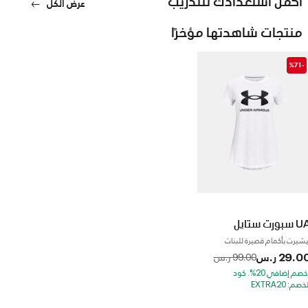
عرض الكل
منتجات شاهدتها مؤخرًا
-%71
سبورت ستايل
يشيرت بأكمام قصيرة للبنات
29.0 ر.س
to
Price reduced from
99.00 ر.س
*خصم إضافي 20%. كود
خصم: EXTRA20