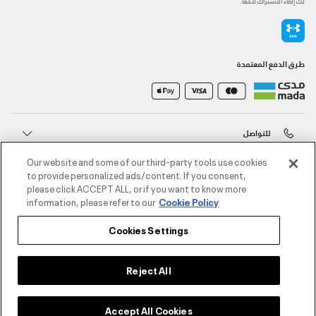
لك إلغاء الاشتراك لاحقًا.
طرق الدفع المعتمدة
للتواصل
Our website and some of our third-party tools use cookies
خدمة العملاء
to provide personalized ads/content. If you consent,
please click ACCEPT ALL, or if you want to know more
information, please refer to our
Cookie Policy
حول أندر آرمر
Cookies Settings
أندر آرمر على الشبكات الاجتماعية
Reject All
©2026 الحقوق محفوظة لشركة اثلوسيتي ش.ذ.م.م،
Accept All Cookies
سياسة الخصوصية
/
الشروط والأحكام
/
سياسة الكوكيز