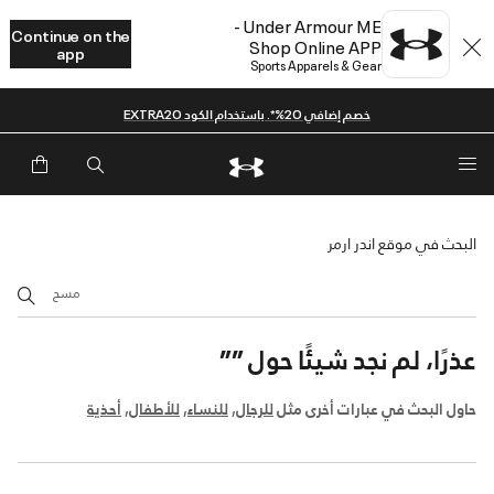
Under Armour ME -
Continue on the
Shop Online APP
app
Sports Apparels & Gear
خصم إضافي 20%*. باستخدام الكود EXTRA20
البحث في موقع اندر ارمر
مسح
عذرًا، لم نجد شيئًا حول
””
حاول البحث في عبارات أخرى مثل
للرجال
,
للنساء
,
للأطفال
,
أحذية