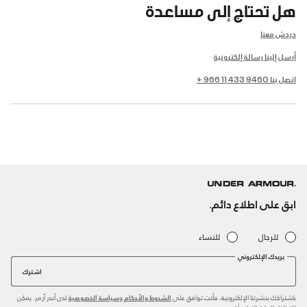
هل تحتاج إلى مساعدة
دردش معنا
أرسل إلينا رسالة إلكترونية
اتصل بنا 9460 433 11 966 +
ابق على اطلاع دائم.
للرجال
للنساء
بريدك الإلكتروني
اشترك
باشتراكك بنشرتنا الإلكترونية، فأنت توافق على
و
لدى أندر آرمر. يمكن
الشروط والأحكام
سياسة الخصوصية