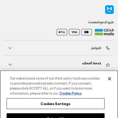
طرق الدفع المعتمدة
للتواصل
خدمة العملاء
Our website and some of our third-party tools use cookies
حول أندر آرمر
to provide personalized ads/content. If you consent,
please click ACCEPT ALL, or if you want to know more
information, please refer to our
Cookie Policy
أندر آرمر على الشبكات الاجتماعية
Cookies Settings
©2026 الحقوق محفوظة لشركة اثلوسيتي ش.ذ.م.م،
سياسة الخصوصية
/
الشروط والأحكام
/
سياسة الكوكيز