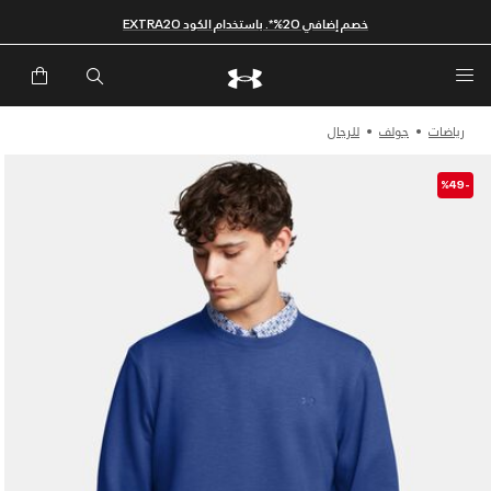
خصم إضافي 20%*. باستخدام الكود EXTRA20
رياضات
جولف
للرجال
-%49