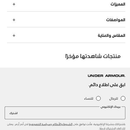
المميزات
المواصفات
المقاس والعناية
منتجات شاهدتها مؤخرًا
ابق على اطلاع دائم.
للرجال
للنساء
بريدك الإلكتروني
اشترك
باشتراكك بنشرتنا الإلكترونية، فأنت توافق على
و
لدى أندر آرمر. يمكن
الشروط والأحكام
سياسة الخصوصية
لك إلغاء الاشتراك لاحقًا.