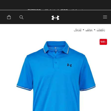
خصم إضافي 20%*. باستخدام الكود EXTRA20
رياضات
جولف
للرجال
-%41