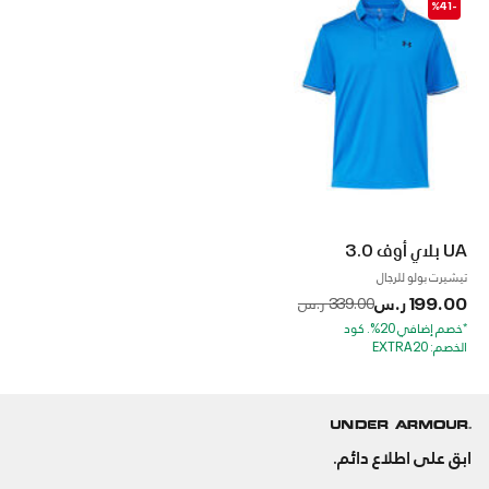
-%41
UA بلاي أوف 3.0
تيشيرت بولو للرجال
199.00 ر.س
to
Price reduced from
339.00 ر.س
*خصم إضافي 20%. كود
الخصم: EXTRA20
ابق على اطلاع دائم.