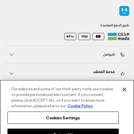
طرق الدفع المعتمدة
للتواصل
خدمة العملاء
Our website and some of our third-party tools use cookies
حول أندر آرمر
to provide personalized ads/content. If you consent,
please click ACCEPT ALL, or if you want to know more
information, please refer to our
Cookie Policy
أندر آرمر على الشبكات الاجتماعية
Cookies Settings
©2026 الحقوق محفوظة لشركة اثلوسيتي ش.ذ.م.م،
سياسة الخصوصية
/
الشروط والأحكام
/
سياسة الكوكيز