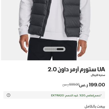
UA ستورم آرمر داون 2.0
سترة للرجال
199.00 ر.س
Price reduced from
to
599.00 ر.س
*خصم إضافي 20%. كود الخصم: EXTRA20
بيعت بالكامل