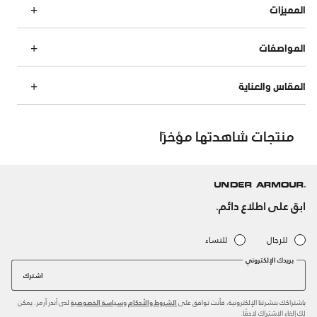
المميزات
المواصفات
المقاس والعناية
منتجات شاهدتها مؤخرًا
ابق على اطلاع دائم.
للرجال
للنساء
بريدك الإلكتروني
اشترك
باشتراكك بنشرتنا الإلكترونية، فأنت توافق على
و
لدى أندر آرمر. يمكن
الشروط والأحكام
سياسة الخصوصية
لك إلغاء الاشتراك لاحقًا.