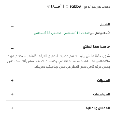
|
دفعات بدون فوائد مع
الشحن
التوصيل بين:
الثلاثاء, 11 أغسطس - الخميس, 13 أغسطس
ما يميز هذا المنتج
شورت UA فانش إيليت صمم خصيصا لتحقيق الحركة الكاملة باستخدام مواد
فائقة المرونة وحاشية مصممة لتلائم حركة ساقيك. هذا يعني أنك ستحظى
بمدى حركة كامل بغض النظر عن مدى ديناميكية تمرينك.
المميزات
المواصفات
المقاس والعناية