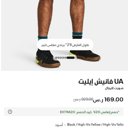
طول العارض 6'2" يرتدي مقاس كبير
UA فانيش إيليت
شورت للرجال
169.00 ر.س
Price reduced from
to
329.00 ر.س
*خصم إضافي 20%. كود الخصم: EXTRA20
Black / High-Vis Yellow / High-Vis Yello
أسود