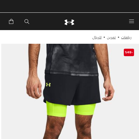
خصم إضافي 20%*. باستخدام الكود EXTRA20
رياضات
تمرين
للرجال
-%49