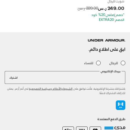
شورت للرجال
249.00 ر.س
to
Price reduced from
339.00 ر.س
*خصم إضافي 20%. كود
الخصم: EXTRA20
ابق على اطلاع دائم.
للرجال
للنساء
بريدك الإلكتروني
اشترك
باشتراكك بنشرتنا الإلكترونية، فأنت توافق على
و
لدى أندر آرمر. يمكن
الشروط والأحكام
سياسة الخصوصية
لك إلغاء الاشتراك لاحقًا.
طرق الدفع المعتمدة