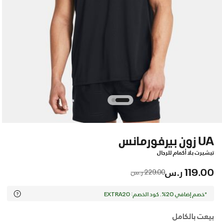
UA زون بيرفورمانس
تيشيرت بلا أكمام للرجال
119.00 ر.س
Price reduced from
to
229.00 ر.س
*خصم إضافي 20%. كود الخصم: EXTRA20
بيعت بالكامل