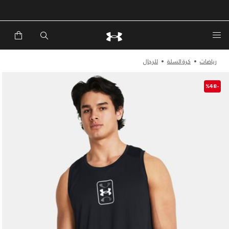
خصم إضافي 20%*. باستخدام الكود EXTRA20
رياضات
كرة السلة
للرجال
-%48