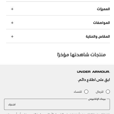
المميزات
المواصفات
المقاس والعناية
منتجات شاهدتها مؤخرًا
ابق على اطلاع دائم.
للرجال
للنساء
بريدك الإلكتروني
اشترك
باشتراكك بنشرتنا الإلكترونية، فأنت توافق على
و
لدى أندر آرمر. يمكن
الشروط والأحكام
سياسة الخصوصية