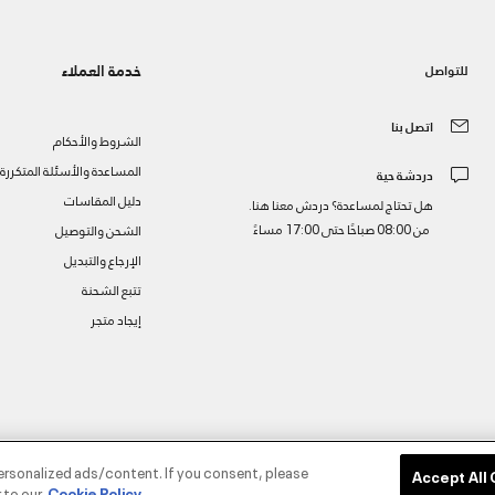
خدمة العملاء
للتواصل
اتصل بنا
الشروط والأحكام
المساعدة والأسئلة المتكررة
دردشة حية
دليل المقاسات
هل تحتاج لمساعدة؟ دردش معنا هنا.
من 08:00 صباحًا حتى 17:00 مساءً
الشحن والتوصيل
الإرجاع والتبديل
تتبع الشحنة
إيجاد متجر
ز
ersonalized ads/content. If you consent, please
Accept All
 to our
Cookie Policy