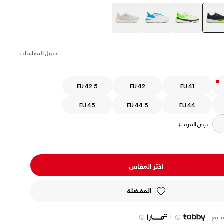
selected
جدول المقاسات
EU 42.5
EU 42
EU 41
EU 45
EU 44.5
EU 44
عرض المزيد
+
اختر المقاس
المفضلة
|
د مع