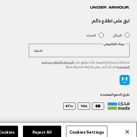
ابق على اطلاع دائم.
للرجال
للنساء
بريدك الإلكتروني
اشترك
باشتراكك بنشرتنا الإلكترونية، فأنت توافق على
و
الشروط والأحكام
سياسة
لدى أندر آرمر. يمكن لك إلغاء الاشتراك لاحقًا.
الخصوصية
طرق الدفع المعتمدة
©2026 الحقوق محفوظة لشركة اثلوسيتي ش.ذ.م.م،
سياسة الخصوصية
/
الشروط والأحكام
/
سياسة الكوكي
 Cookies
Reject All
Cookies Settings