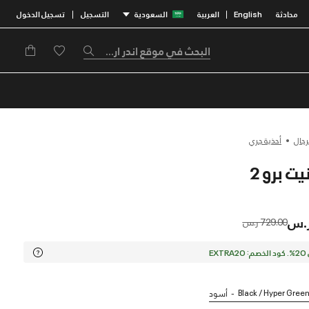
محادثة
English
العربية
السعودية
التسجيل
تسجيل الدخول
|
|
رجال
أحذية جري
Price reduced from
to
729.00 ر.س
EX
Black / Hyper Gree
أسود