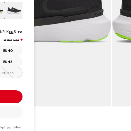
Size
US
UK
EU
كمية محدودة
EU 40
EU 43
EU 47.5
دفعات بدون فوائ