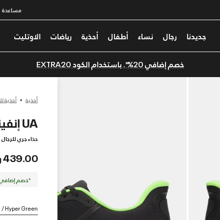
مساعدة
جديدنا
رجال
نساء
أطفال
أحذية
رياضات
الاوتليت
خصم إضافي 20%*. باستخدام الكود EXTRA20
أحذية
أحذية لل
UA إنفينيت برو 2
حذاء جري للرجال
439.00 ر.س
*خصم إضافي 20%. كود الخصم: TRA20
n / Hyper Green