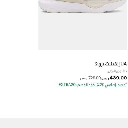
UA إنفينيت برو 2
حذاء جري للرجال
439.00 ر.س
to
Price reduced from
729.00 ر.س
*خصم إضافي 20%. كود الخصم: EXTRA20