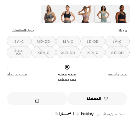
selected
Size
جدول المقاسات
S A-C
M D-DD
M A-C
L D-DD
L A-C
XS D-
XS A-C
XL D-DD
XL A-C
S D-DD
DD
قصة واسعة
قصة ضيقة
قصة ضاغطة
قصة منتظمة
المفضلة
|
دفعات بدون فوائد مع