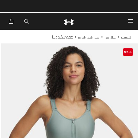
للنساء
ملابس
صدريات رياضية
High Support
-%63