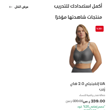
أكمل استعدادك للتدريب
عرض الكل
منتجات شاهدتها مؤخرًا
-%30
UA إنفينيتي 2.0 هاي
زيب
حمالة صدر رياضية للنساء
239.00 ر.س
to
Price reduced from
339.00 ر.س
*خصم إضافي 20%. كود