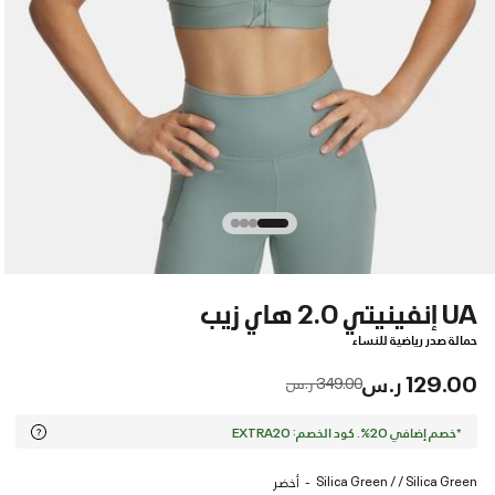
UA إنفينيتي 2.0 هاي زيب
حمالة صدر رياضية للنساء
129.00 ر.س
Price reduced from
to
349.00 ر.س
*خصم إضافي 20%. كود الخصم: EXTRA20
Silica Green / / Silica Green
أخضر