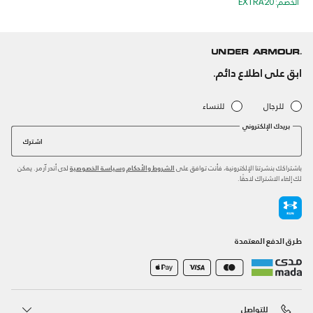
الخصم: EXTRA20
ابق على اطلاع دائم.
للرجال
للنساء
بريدك الإلكتروني
اشترك
باشتراكك بنشرتنا الإلكترونية، فأنت توافق على
و
لدى أندر آرمر. يمكن
الشروط والأحكام
سياسة الخصوصية
لك إلغاء الاشتراك لاحقًا.
طرق الدفع المعتمدة
للتواصل