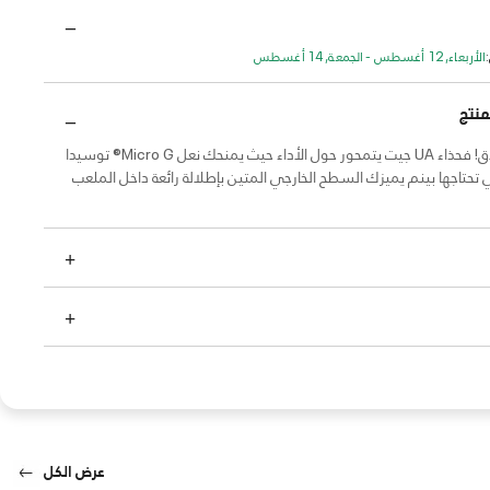
الأربعاء, 12 أغسطس - الجمعة, 14 أغسطس
منتج
استعد للانطلاق! فحذاء UA جيت يتمحور حول الأداء حيث يمنحك نعل Micro G® توسيدا
تي تحتاجها بينم يميزك السطح الخارجي المتين بإطلالة رائعة داخل الملعب
عرض الكل