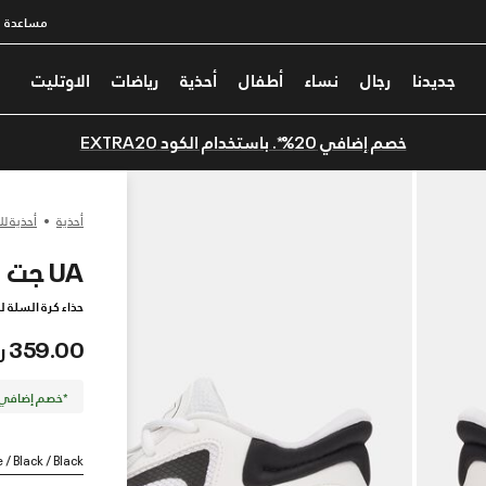
مساعدة
جديدنا
رجال
نساء
أطفال
أحذية
رياضات
الاوتليت
خصم إضافي 20%*. باستخدام الكود EXTRA20
أحذية
أحذية لل
UA جت '25
حذاء كرة السلة ل
359.00 ر.س
*خصم إضافي 20%. كود الخصم: TRA20
 / Black / Black