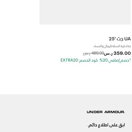
UA جت '25
حذاء كرة السلة للرجال والنساء
359.00 ر.س
to
Price reduced from
489.00 ر.س
*خصم إضافي 20%. كود الخصم: EXTRA20
ابق على اطلاع دائم.