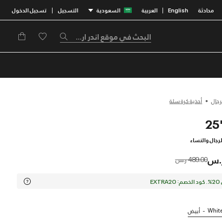
محادثة
English
العربية
السعودية
التسجيل
تسجيل الدخول
|
|
رجال
أحذية كرة سلة
لرجال والنساء
Price reduced from
to
489.00 ر.س
EX
White
أبيض