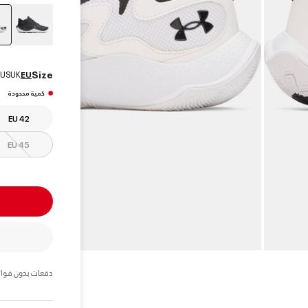
Size
US
UK
EU
كمية محدودة
EU 42
EU 45
دفعات بدون فوائ