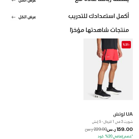
أكمل استعدادك للتدريب
عرض الكل
منتجات شاهدتها مؤخرًا
-%31
UA لونش
شورت 2 في 1 للرجال - 5 إنش
159.00 ر.س
to
Price reduced from
229.00 ر.س
*خصم إضافي 20%. كود