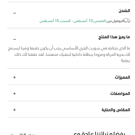
الشحن
التوصيل بين:
الخميس, 13 أغسطس - السبت, 15 أغسطس
ما يميز هذا المنتج
ما الذي تحتاجه في شورت الجري الأساسي يجب أن يكون خفيفا ومرنا ليسمح
لك بحرية الحركة ومزودا ببطانة داخلية لتبقيك منتعشا. لقد حققنا لك ذلك
تماما!
المميزات
المواصفات
المقاس والعناية
يفضله زبائننا عادة مع
عرض الكل