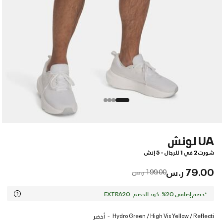
UA لونش
شورت 2 في 1 للرجال - 5 إنش
79.00 ر.س
Price reduced from
to
199.00 ر.س
*خصم إضافي 20%. كود الخصم: EXTRA20
Hydro Green / High Vis Yellow / Reflecti
أخضر