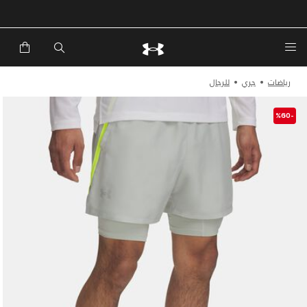
خصم إضافي 20%*. باستخدام الكود EXTRA20
رياضات
جري
للرجال
-%60