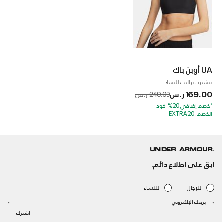
UA أوبن باك
تيشيرت براليت للنساء
169.00 ر.س
to
Price reduced from
249.00 ر.س
*خصم إضافي 20%. كود
الخصم: EXTRA20
ابق على اطلاع دائم.
للرجال
للنساء
بريدك الإلكتروني
اشترك