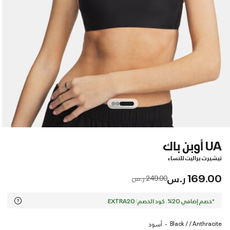
UA أوبن باك
تيشيرت براليت للنساء
169.00 ر.س
Price reduced from
to
249.00 ر.س
*خصم إضافي 20%. كود الخصم: EXTRA20
Black / / Anthracite
أسود