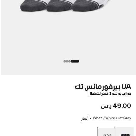
UA بيرفورمانس تك
جوارب نو شو 3 قطع للأطفال
49.00 ر.س
White / White / Jet Gray
أبيض