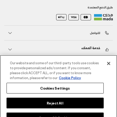
طرق الدفع المعتمدة
للتواصل
خدمة العملاء
Our website and some of our third-party tools use cookies
حول أندر آرمر
to provide personalized ads/content. If you consent,
please click ACCEPT ALL, or if you want to know more
information, please refer to our
Cookie Policy
أندر آرمر على الشبكات الاجتماعية
Cookies Settings
©2026 الحقوق محفوظة لشركة اثلوسيتي ش.ذ.م.م،
سياسة الخصوصية
/
الشروط والأحكام
/
سياسة الكوكيز
Reject All
اختر المقاس