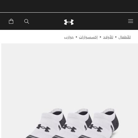
للأطفال
للأولاد
إكسسوارات
جوارب