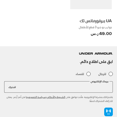
UA بيرفورمانس تك
جوارب نو شو 3 قطع للأطفال
49.00 ر.س
ابق على اطلاع دائم.
للرجال
للنساء
بريدك الإلكتروني
اشترك
باشتراكك بنشرتنا الإلكترونية، فأنت توافق على
و
لدى أندر آرمر. يمكن
الشروط والأحكام
سياسة الخصوصية
لك إلغاء الاشتراك لاحقًا.