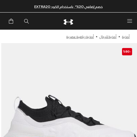
خصم إضافي 20%*. باستخدام الكود EXTRA20
أحذية
أحذية للرجال
أحذية رياضية عصرية
-%60