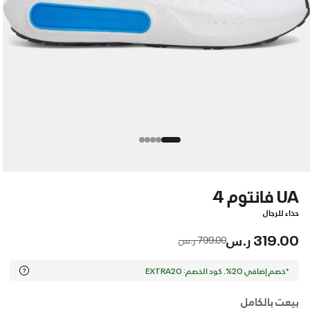
UA فانتوم 4
حذاء للرجال
319.00 ر.س
Price reduced from
to
799.00 ر.س
*خصم إضافي 20%. كود الخصم: EXTRA20
بيعت بالكامل