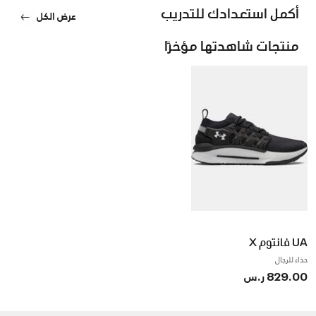
أكمل استعدادك للتدريب
عرض الكل
منتجات شاهدتها مؤخرًا
UA فانتوم X
حذاء للرجال
829.00 ر.س