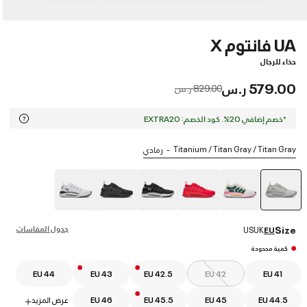
UA فانتوم X
حذاء للرجال
579.00 ر.س
Price reduced from
to
829.00 ر.س
*خصم إضافي 20%. كود الخصم: EXTRA20
Titanium / Titan Gray / Titan Gray
رمادي
selected
جدول المقاسات
Size
US
UK
EU
كمية محدودة
EU 44
EU 43
EU 42.5
EU 42
EU 41
EU 44.5
EU 45
EU 45.5
EU 46
عرض المزيد
+