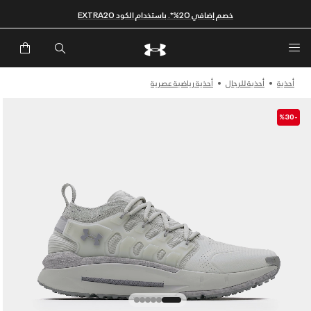
خصم إضافي 20%*. باستخدام الكود EXTRA20
أحذية
أحذية للرجال
أحذية رياضية عصرية
-%30