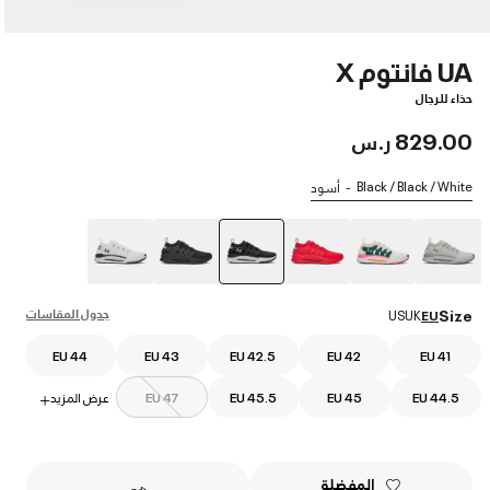
UA فانتوم X
حذاء للرجال
829.00 ر.س
Black / Black / White
أسود
selected
جدول المقاسات
Size
US
UK
EU
EU 44
EU 43
EU 42.5
EU 42
EU 41
EU 44.5
EU 45
EU 45.5
EU 47
عرض المزيد
+
المفضلة