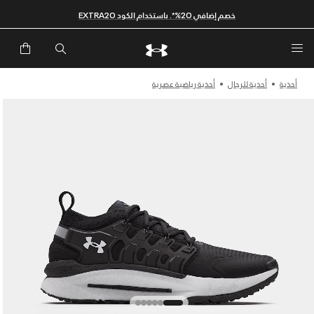
خصم إضافي 20%*. باستخدام الكود EXTRA20
أحذية
أحذية للرجال
أحذية رياضية عصرية