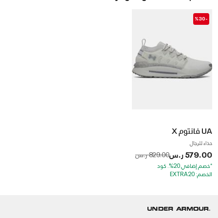
-%30
UA فانتوم X
حذاء للرجال
579.00 ر.س
to
Price reduced from
829.00 ر.س
*خصم إضافي 20%. كود
الخصم: EXTRA20