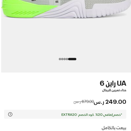
UA راين 6
حذاء تمرين للرجال
249.00 ر.س
Price reduced from
to
679.00 ر.س
*خصم إضافي 20%. كود الخصم: EXTRA20
بيعت بالكامل