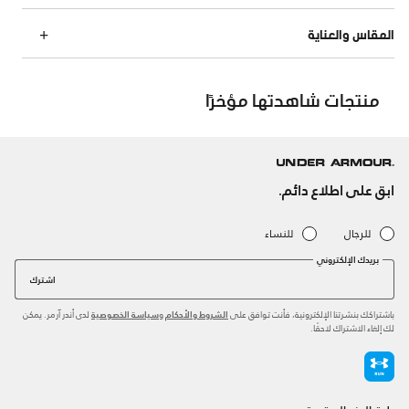
المقاس والعناية
منتجات شاهدتها مؤخرًا
ابق على اطلاع دائم.
للرجال
للنساء
بريدك الإلكتروني
اشترك
باشتراكك بنشرتنا الإلكترونية، فأنت توافق على
و
لدى أندر آرمر. يمكن
الشروط والأحكام
سياسة الخصوصية
لك إلغاء الاشتراك لاحقًا.
طرق الدفع المعتمدة