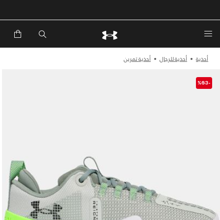
خصم إضافي 20%*. باستخدام الكود EXTRA20
أحذية
أحذية للرجال
أحذية تمرين
-%63