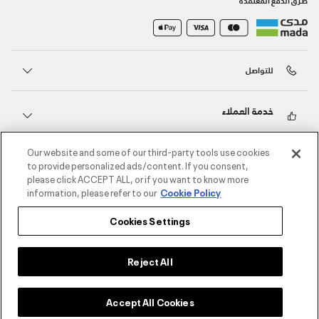
للتواصل
خدمة العملاء
Our website and some of our third-party tools use cookies
حول أندر آرمر
to provide personalized ads/content. If you consent,
please click ACCEPT ALL, or if you want to know more
information, please refer to our
Cookie Policy
أندر آرمر على الشبكات الاجتماعية
Cookies Settings
©2026 الحقوق محفوظة لشركة اثلوسيتي ش.ذ.م.م،
سياسة الخصوصية
/
الشروط والأحكام
/
سياسة الكوكيز
Reject All
Accept All Cookies