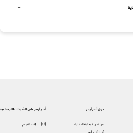
ية
حول أندر آرمر
أندر آرمر على الشبكات الاجتماعية
من نحن / بداية الحكاية
إنستقرام
أخبار أندر آرمر