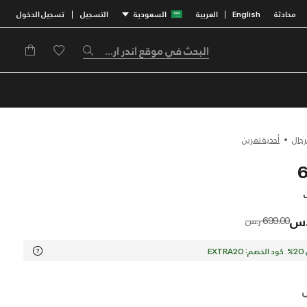
محادثة
English
العربية
السعودية
التسجيل
تسجيل الدخول
|
|
رجال
أحذية تمرين
ل
Price reduced from
to
699.00 ر.س
EX