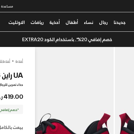
مساعدة
جديدنا
رجال
نساء
أطفال
أحذية
رياضات
الاوتليت
خصم إضافي 20%*. باستخدام الكود EXTRA20
أحذية
أحذية لل
UA راين 6
حذاء تمرين للرجا
419.00 ر.س
*خصم إضافي 20%. كود الخصم: TRA20
بيعت بالكامل