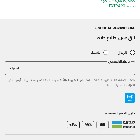
*خصم إضافي 20%. كود
الخصم: EXTRA20
ابق على اطلاع دائم.
للرجال
للنساء
بريدك الإلكتروني
اشترك
باشتراكك بنشرتنا الإلكترونية، فأنت توافق على
و
لدى أندر آرمر. يمكن
الشروط والأحكام
سياسة الخصوصية
لك إلغاء الاشتراك لاحقًا.
طرق الدفع المعتمدة