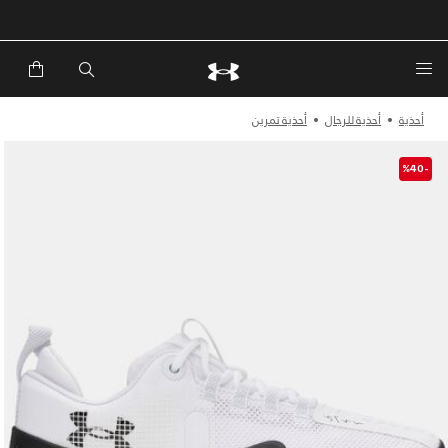
خصم إضافي 20%*. باستخدام الكود EXTRA20
أحذية
أحذية للرجال
أحذية تمرين
-%40