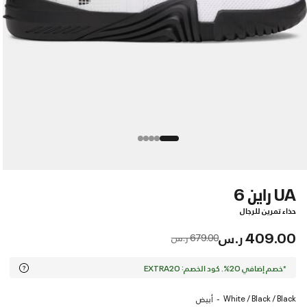
UA راين 6
حذاء تمرين للرجال
409.00 ر.س
Price reduced from
to
679.00 ر.س
*خصم إضافي 20%. كود الخصم: EXTRA20
White / Black / Black
أبيض