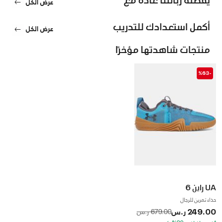
عرض الكل
أكمل استعدادك للتدريب
عرض الكل
منتجات شاهدتها مؤخرًا
-%63
UA راين 6
حذاء تمرين للرجال
249.00 ر.س
to
Price reduced from
679.00 ر.س