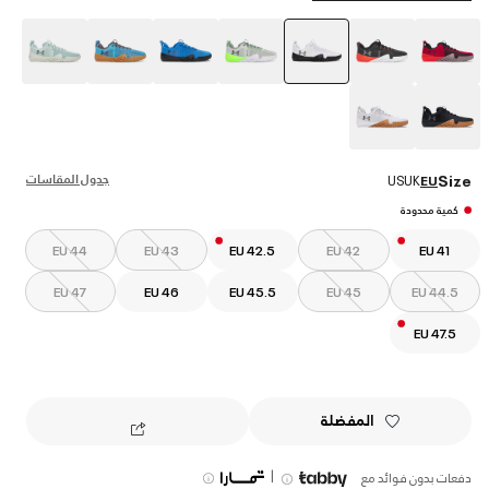
selected
جدول المقاسات
Size
US
UK
EU
كمية محدودة
EU 44
EU 43
EU 42.5
EU 42
EU 41
EU 47
EU 46
EU 45.5
EU 45
EU 44.5
EU 47.5
المفضلة
|
دفعات بدون فوائد مع