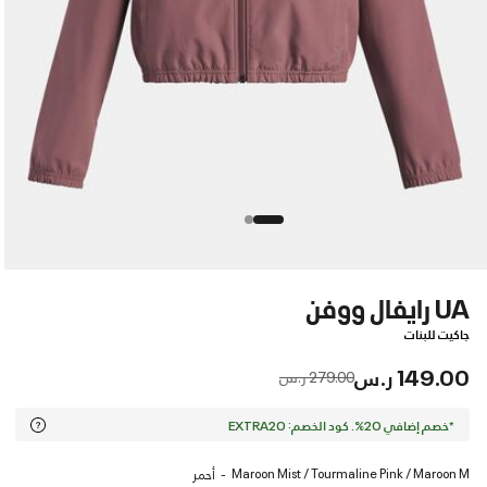
UA رايفال ووفن
جاكيت للبنات
149.00 ر.س
Price reduced from
to
279.00 ر.س
*خصم إضافي 20%. كود الخصم: EXTRA20
Maroon Mist / Tourmaline Pink / Maroon M
أحمر