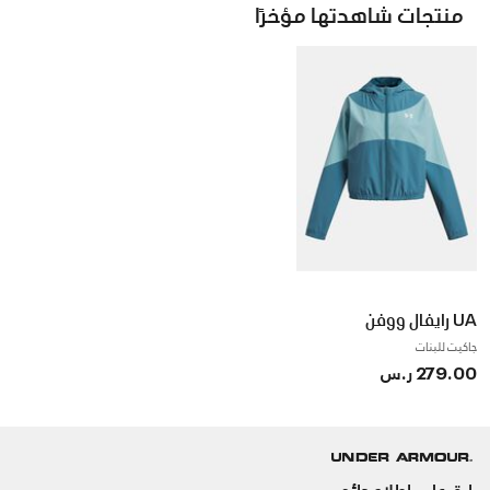
منتجات شاهدتها مؤخرًا
UA رايفال ووفن
جاكيت للبنات
279.00 ر.س
ابق على اطلاع دائم.