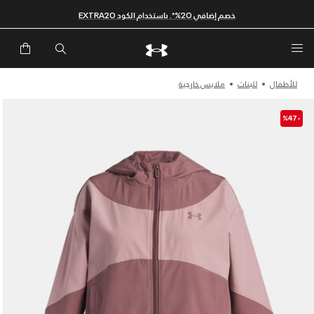
خصم إضافي 20%*. باستخدام الكود EXTRA20
للأطفال
للبنات
ملابس خارجية
-%47