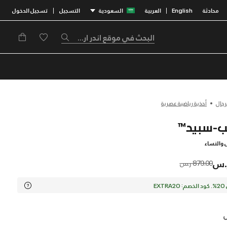
محادثة
English
العربية
السعودية
التسجيل
تسجيل الدخول
|
|
رجال
أحذية رياضية عصرية
ل والنساء
Price reduced from
to
879.00 ر.س
EX