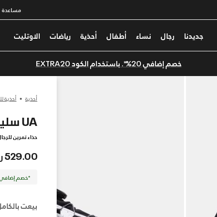
مساعدة
جديدنا
رجال
نساء
أطفال
أحذية
رياضات
الاوتليت
خصم إضافي 20%*. باستخدام الكود EXTRA20
أحذية
أحذية لل
UA سليب-سبيد™
حذاء تمرين للرجا
529.00 ر.س
*خصم إضافي 20%. كود الخصم: TRA20
بيعت بالكامل